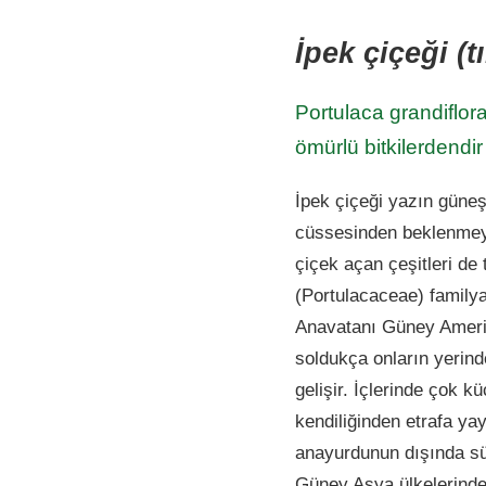
İpek çiçeği (t
Portulaca grandiflora 
ömürlü bitkilerdendir
İpek çiçeği yazın güneş
cüssesinden beklenmeye
çiçek açan çeşitleri de t
(Portulacaceae) familya
Anavatanı Güney Amerika
soldukça onların yerind
gelişir. İçlerinde çok k
kendiliğinden etrafa yay
anayurdunun dışında süs
Güney Asya ülkelerinde 