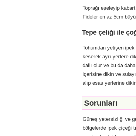
Toprağı eşeleyip kabart
Fideler en az 5cm büyüdü
Tepe çeliği ile ç
Tohumdan yetişen ipek ç
keserek ayrı yerlere dik
dallı olur ve bu da daha
içerisine dikin ve sul
alıp esas yerlerine dikin
Sorunları
Güneş yetersizliği ve g
bölgelerde ipek çiçeği t