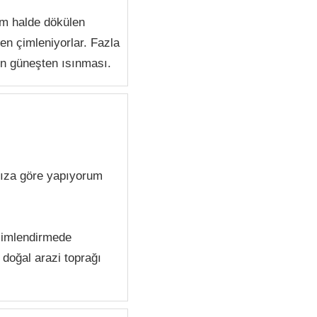
ım halde dökülen
en çimleniyorlar. Fazla
in güneşten ısınması.
nıza göre yapıyorum
 çimlendirmede
 doğal arazi toprağı