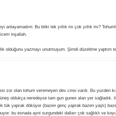
yi anlayamadım: Bu bitki tek yıllık mı çok yıllık mı? Tohu
icem inşallah.
mlik olduğunu yazmayı unutmuşum. Şimdi düzeltme yaptım t
mesi zor olan tohum veremeyen dev cinsi vardı. Bu yuzden kı
üneş oldukça neredeyse tam gun gunes alan yer sağladık. ilk
ek tük yaprak döküyor (bazen genç yaprak bazen yaşlı) bazen
opuyor. bu esnada ayni surgundeki dalları çok sağlıklı ve koy