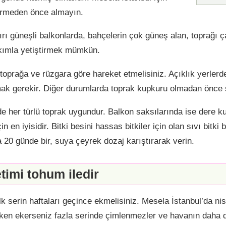
girmeden önce almayın.
ırı güneşli balkonlarda, bahçelerin çok güneş alan, toprağı
kımla yetiştirmek mümkün.
toprağa ve rüzgara göre hareket etmelisiniz. Açıklık yerlerde
mak gerekir. Diğer durumlarda toprak kupkuru olmadan önce
e her türlü toprak uygundur. Balkon saksılarında ise dere ku
çin en iyisidir. Bitki besini hassas bitkiler için olan sıvı bitki
 20 günde bir, suya çeyrek dozaj karıştırarak verin.
etimi tohum iledir
ilk serin haftaları geçince ekmelisiniz. Mesela İstanbul’da 
ken ekerseniz fazla serinde çimlenmezler ve havanın daha d