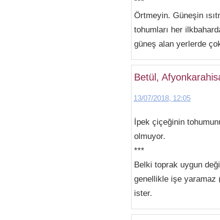
***
Örtmeyin. Güneşin ısıt
tohumları her ilkbahard
güneş alan yerlerde ço
Betül, Afyonkarahis
13/07/2018, 12:05
İpek çiçeğinin tohumun
olmuyor.
***
Belki toprak uygun deği
genellikle işe yaramaz 
ister.