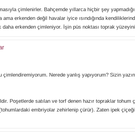
masıyla çimlenirler. Bahçemde yıllarca hiçbir şey yapmadığ
a ama erkenden değil havalar iyice ısındığında kendiliklerind
k daha erkenden çimleniyor. İşin püs noktası toprak yüzeyin
ar
u çimlendiremiyorum. Nerede yanlış yapıyorum? Sizin yazı
ldir. Poşetlerde satılan ve torf denen hazır topraklar tohum
(tohumlardaki embriyolar zehirlenip çürür). Zaten ipek çiçeği