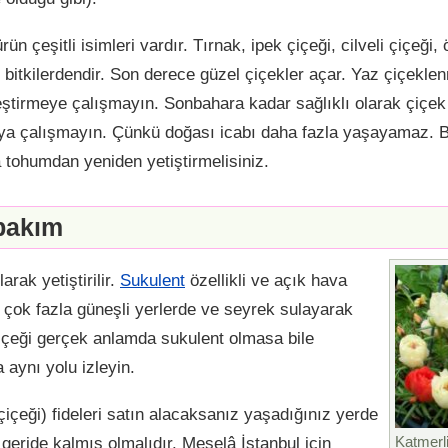
n çeşitli isimleri vardır. Tırnak, ipek çiçeği, cilveli çiçeği, 
bitkilerdendir. Son derece güzel çiçekler açar. Yaz çiçekl
leştirmeye çalışmayın. Sonbahara kadar sağlıklı olarak çiç
ya çalışmayın. Çünkü doğası icabı daha fazla yaşayamaz. B
a tohumdan yeniden yetiştirmelisiniz.
 bakım
arak yetiştirilir.
Sukulent
özellikli ve açık hava
in çok fazla güneşli yerlerde ve seyrek sulayarak
 çiçeği gerçek anlamda sukulent olmasa bile
 aynı yolu izleyin.
çiçeği) fideleri satın alacaksanız yaşadığınız yerde
 geride kalmış olmalıdır. Meselâ İstanbul için
Katmerli