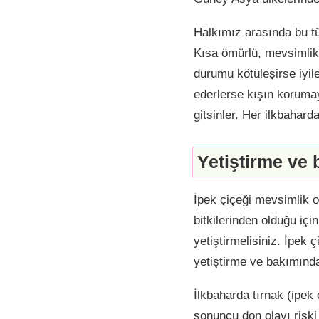
Halkımız arasında bu türü
Kısa ömürlü, mevsimlik 
durumu kötüleşirse iyi
ederlerse kışın koruma
gitsinler. Her ilkbahard
Yetiştirme ve
İpek çiçeği mevsimlik ol
bitkilerinden olduğu iç
yetiştirmelisiniz. İpek
yetiştirme ve bakımında
İlkbaharda tırnak (ipek 
sonuncu don olayı riski