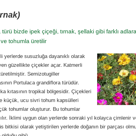
ırnak)
türü bizde ipek çiçeği, tırnak, şellaki gibi farklı adlar
 ve tohumla üretilir
li yerlerde susuzluğa dayanıklı olarak
n güzellikte çiçekler açar. Katmerli
üretilmiştir. Semizotugiller
sının Portulaca grandiflora türüdür.
 kıtasının tropikal bölgesidir. Çiçekleri
e küçük, ucu sivri tohum kapsülleri
üçük tohumlar oluşturur. Bu tohumlar
ılır. İklimi uygun olan yerlerde sonraki yıl kolayca çimlenir
 bitkisi olarak yetiştirilen yerlerde doğanın bir parçası olm
olduğu gibi).