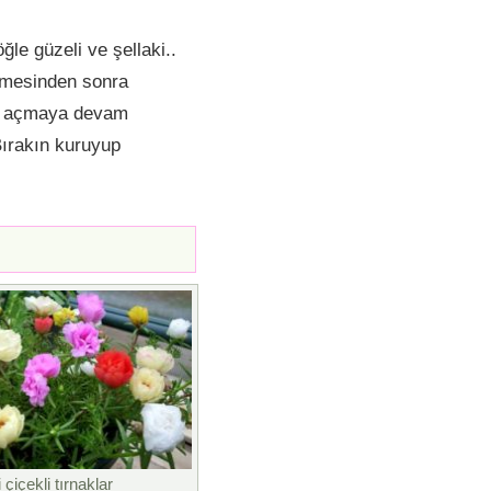
öğle güzeli ve şellaki..
enmesinden sonra
ek açmaya devam
ırakın kuruyup
 çiçekli tırnaklar