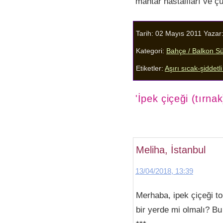
mantar hastalıları ve çü
Tarih: 02 Mayıs 2011
Yazar
Kategori:
Bahçe / Balkon Süs
Etiketler:
Aşırı sıcak-şiddet
'İpek çiçeği (tırna
Meliha, İstanbul
13/04/2018, 13:39
Merhaba, ipek çiçeği t
bir yerde mi olmalı? B