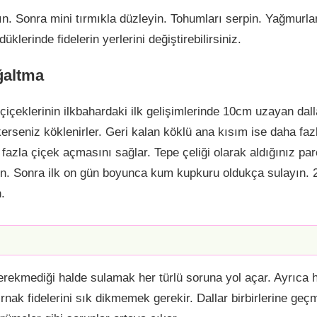
ın. Sonra mini tırmıkla düzleyin. Tohumları serpin. Yağmurla
klerinde fidelerin yerlerini değiştirebilirsiniz.
oğaltma
içeklerinin ilkbahardaki ilk gelişimlerinde 10cm uzayan dal
erseniz köklenirler. Geri kalan köklü ana kısım ise daha fazla
 fazla çiçek açmasını sağlar. Tepe çeliği olarak aldığınız pa
ayın. Sonra ilk on gün boyunca kum kupkuru oldukça sulayın
.
erekmediği halde sulamak her türlü soruna yol açar. Ayrıca h
ırnak fidelerini sık dikmemek gerekir. Dallar birbirlerine geçm