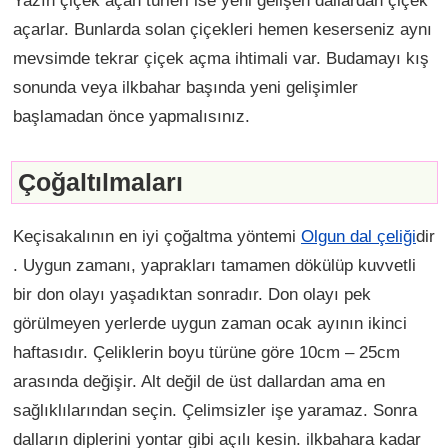
Yazın çiçek açan türleri ise yeni gelişen dallardan çiçek
açarlar. Bunlarda solan çiçekleri hemen keserseniz aynı
mevsimde tekrar çiçek açma ihtimali var. Budamayı kış
sonunda veya ilkbahar başında yeni gelişimler
başlamadan önce yapmalısınız.
Çoğaltılmaları
Keçisakalının en iyi çoğaltma yöntemi
Olgun dal çeliği
dir
. Uygun zamanı, yaprakları tamamen dökülüp kuvvetli
bir don olayı yaşadıktan sonradır. Don olayı pek
görülmeyen yerlerde uygun zaman ocak ayının ikinci
haftasıdır. Çeliklerin boyu türüne göre 10cm – 25cm
arasında değişir. Alt değil de üst dallardan ama en
sağlıklılarından seçin. Çelimsizler işe yaramaz. Sonra
dalların diplerini yontar gibi açılı kesin. ilkbahara kadar