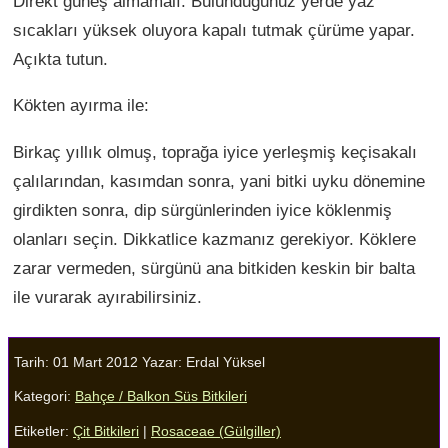
Direkt güneş almamalı. Bulunduğunuz yerde yaz
sıcakları yüksek oluyora kapalı tutmak çürüme yapar.
Açıkta tutun.
Kökten ayırma ile:
Birkaç yıllık olmuş, toprağa iyice yerleşmiş keçisakalı
çalılarından, kasımdan sonra, yani bitki uyku dönemine
girdikten sonra, dip sürgünlerinden iyice köklenmiş
olanları seçin. Dikkatlice kazmanız gerekiyor. Köklere
zarar vermeden, sürgünü ana bitkiden keskin bir balta
ile vurarak ayırabilirsiniz.
Tarih: 01 Mart 2012
Yazar:
Erdal Yüksel
Kategori:
Bahçe / Balkon Süs Bitkileri
Etiketler:
Çit Bitkileri
|
Rosaceae (Gülgiller)