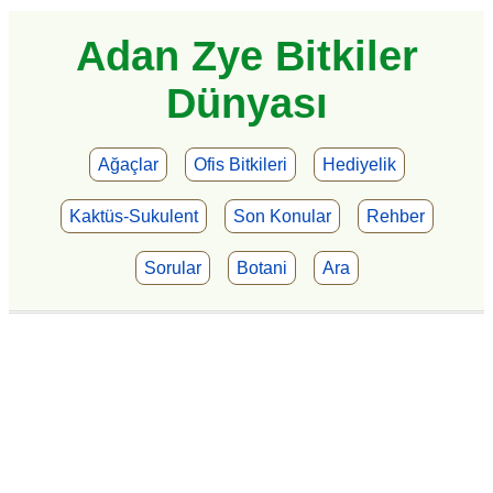
Adan Zye Bitkiler
Dünyası
Ağaçlar
Ofis Bitkileri
Hediyelik
Kaktüs-Sukulent
Son Konular
Rehber
Sorular
Botani
Ara