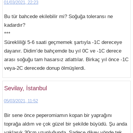
01/03/2021, 22:23
Bu tür bahcede ekilebilir mi? Soğuğa toleransı ne
kadardır?
***
Sürekliliği 5-6 saati geçmemek şartıyla -1C dereceye
dayanır. Didim’de bahçemde bu yıl 0C ve -1C derece
arası soğuğu tam hasarsız atlattılar. Birkaç yıl önce -1C
veya-2C derecede donup ölmüşlerdi.
Sevilay, İstanbul
05/03/2021, 11:52
Bir sene önce peperomiamın kopan bir yaprağını
toprağa aldım ve çok güzel bir şekilde büyüdü. Şu anda
yaklaşık 30cm uzunluğunda. Sadece dikey yönde tek