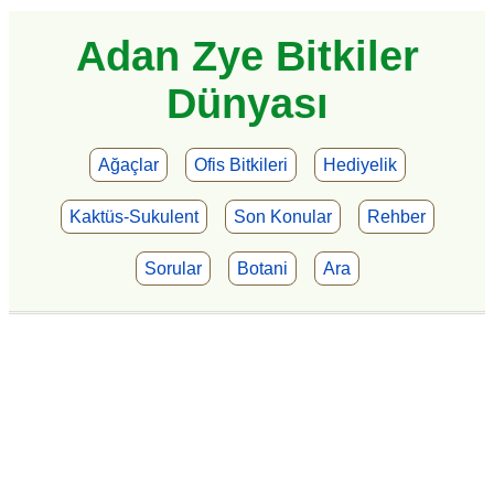
Adan Zye Bitkiler
Dünyası
Ağaçlar
Ofis Bitkileri
Hediyelik
Kaktüs-Sukulent
Son Konular
Rehber
Sorular
Botani
Ara