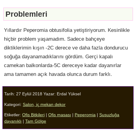
Problemleri
Yıllardır Peperomia obtusifolia yetiştiriyorum. Kesinlikle
hiçbir problem yaşamadım. Sadece bahçeye
diktiklerimin kışın -2C derece ve daha fazla dondurucu
soğuğa dayanamadıklarını gördüm. Gerçi kapalı
camekan balkonlarda-5C dereceye kadar dayanırlar
ama tamamen açık havada olunca durum farklı.
Tarih: 27 Eylül 2018
Yazar:
Erdal Yüksel
Kategori:
Salon, iç mekan dekor
Etiketler:
Ofis Bitkileri
|
Ofis masası
|
Peperomia
|
Susuzluğa
dayanıklı
|
Tam Gölge