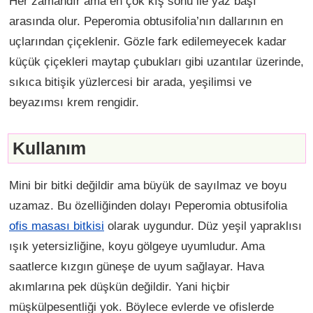
Her zamandır ama en çok kış sonu ile yaz başı
arasında olur. Peperomia obtusifolia’nın dallarının en
uçlarından çiçeklenir. Gözle fark edilemeyecek kadar
küçük çiçekleri maytap çubukları gibi uzantılar üzerinde,
sıkıca bitişik yüzlercesi bir arada, yeşilimsi ve
beyazımsı krem rengidir.
Kullanım
Mini bir bitki değildir ama büyük de sayılmaz ve boyu
uzamaz. Bu özelliğinden dolayı Peperomia obtusifolia
ofis masası bitkisi
olarak uygundur. Düz yeşil yapraklısı
ışık yetersizliğine, koyu gölgeye uyumludur. Ama
saatlerce kızgın güneşe de uyum sağlayar. Hava
akımlarına pek düşkün değildir. Yani hiçbir
müşkülpesentliği yok. Böylece evlerde ve ofislerde