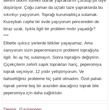
Benim bitkim sürekli olarak yapraklarını çürütüp pıt diye
düşürüyor. Çoğu zaman da uçtaki taze yapraklarda bu
sıkıntıyı yaşıyorum. Toprağı kurumadıkça sulamak.
Kuzeybatı cephe bir evde yaşıyorum pencereden de
biraz uzak. Işıkla ilgili bir problem mıdır yaşadığı?
***
Elbette ışıksız yerlerde bitkiler yaşayamaz. Ama
sanıyorum sizin peperomianızın problemi toprağıyla
ilgili. İki ay hiç sulamayın. Sonra toprağını değiştirin.
Çiçekçilerin zehirli sapık toprakları hariç, peperomiya
toprak seçmiyor. 12 yıldır yetiştiriyorum. Ve
bahsettiğiniz probleme hiç şahit olmadım. Özel pahalı
toprak yerine boş bir araziden alacağınız toprak bile
peperomiya için daha sağlıklıdır.
Demir, Gaziantep