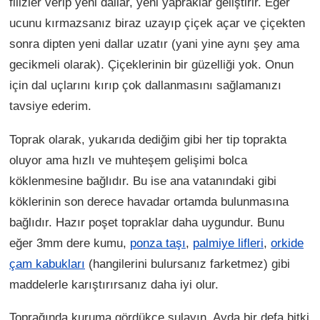
filizler verip yeni dallar, yeni yapraklar geliştirir. Eğer
ucunu kırmazsanız biraz uzayıp çiçek açar ve çiçekten
sonra dipten yeni dallar uzatır (yani yine aynı şey ama
gecikmeli olarak). Çiçeklerinin bir güzelliği yok. Onun
için dal uçlarını kırıp çok dallanmasını sağlamanızı
tavsiye ederim.
Toprak olarak, yukarıda dediğim gibi her tip toprakta
oluyor ama hızlı ve muhteşem gelişimi bolca
köklenmesine bağlıdır. Bu ise ana vatanındaki gibi
köklerinin son derece havadar ortamda bulunmasına
bağlıdır. Hazır poşet topraklar daha uygundur. Bunu
eğer 3mm dere kumu,
ponza taşı
,
palmiye lifleri
,
orkide
çam kabukları
(hangilerini bulursanız farketmez) gibi
maddelerle karıştırırsanız daha iyi olur.
Toprağında kuruma gördükçe sulayın. Ayda bir defa bitki