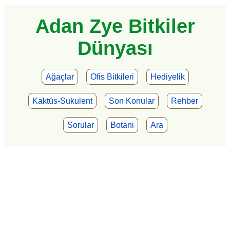
Adan Zye Bitkiler
Dünyası
Ağaçlar
Ofis Bitkileri
Hediyelik
Kaktüs-Sukulent
Son Konular
Rehber
Sorular
Botani
Ara