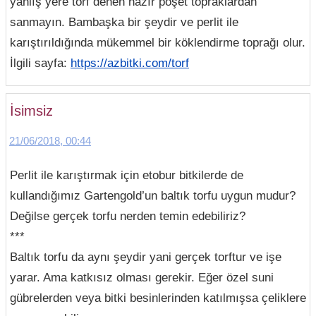
yanlış yere torf denen hazır poşet topraklardan
sanmayın. Bambaşka bir şeydir ve perlit ile
karıştırıldığında mükemmel bir köklendirme toprağı olur.
İlgili sayfa:
https://azbitki.com/torf
İsimsiz
21/06/2018, 00:44
Perlit ile karıştırmak için etobur bitkilerde de
kullandığımız Gartengold’un baltık torfu uygun mudur?
Değilse gerçek torfu nerden temin edebiliriz?
***
Baltık torfu da aynı şeydir yani gerçek torftur ve işe
yarar. Ama katkısız olması gerekir. Eğer özel suni
gübrelerden veya bitki besinlerinden katılmışsa çeliklere