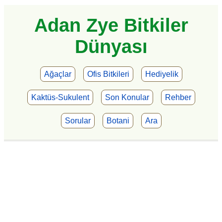
Adan Zye Bitkiler
Dünyası
Ağaçlar
Ofis Bitkileri
Hediyelik
Kaktüs-Sukulent
Son Konular
Rehber
Sorular
Botani
Ara