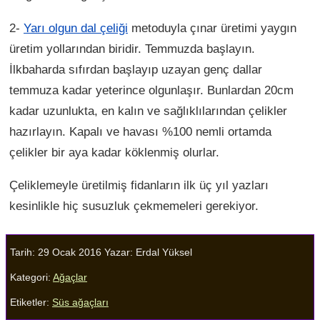
2-
Yarı olgun dal çeliği
metoduyla çınar üretimi yaygın
üretim yollarından biridir. Temmuzda başlayın.
İlkbaharda sıfırdan başlayıp uzayan genç dallar
temmuza kadar yeterince olgunlaşır. Bunlardan 20cm
kadar uzunlukta, en kalın ve sağlıklılarından çelikler
hazırlayın. Kapalı ve havası %100 nemli ortamda
çelikler bir aya kadar köklenmiş olurlar.
Çeliklemeyle üretilmiş fidanların ilk üç yıl yazları
kesinlikle hiç susuzluk çekmemeleri gerekiyor.
Tarih: 29 Ocak 2016
Yazar:
Erdal Yüksel
Kategori:
Ağaçlar
Etiketler:
Süs ağaçları