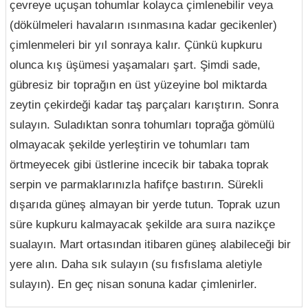
çevreye uçuşan tohumlar kolayca çimlenebilir veya
(dökülmeleri havaların ısınmasına kadar gecikenler)
çimlenmeleri bir yıl sonraya kalır. Çünkü kupkuru
olunca kış üşümesi yaşamaları şart. Şimdi sade,
gübresiz bir toprağın en üst yüzeyine bol miktarda
zeytin çekirdeği kadar taş parçaları karıştırın. Sonra
sulayın. Suladıktan sonra tohumları toprağa gömülü
olmayacak şekilde yerleştirin ve tohumları tam
örtmeyecek gibi üstlerine incecik bir tabaka toprak
serpin ve parmaklarınızla hafifçe bastırın. Sürekli
dışarıda güneş almayan bir yerde tutun. Toprak uzun
süre kupkuru kalmayacak şekilde ara suıra nazikçe
sualayın. Mart ortasından itibaren güneş alabileceği bir
yere alın. Daha sık sulayın (su fısfıslama aletiyle
sulayın). En geç nisan sonuna kadar çimlenirler.