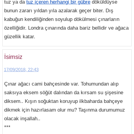
tuz ya da
tuz içeren herhangi bir gübre
döküldüyse
bunun zararı yıldan yıla azalarak geçer biter. Dış
kabuğun kendiliğinden soyulup dökülmesi çınarların
özelliğidir. Londra çınarında daha bariz bellidir ve ağaca
güzellik katar.
İsimsiz
17/09/2018, 22:43
Çınar ağacı cami bahçesinde var. Tohumundan alıp
saksıya eksem söğüt dalından da kırsam su şişesine
diksem.. Kışın soğuktan koruyup ilkbaharda bahçeye
dikmek için hazırlasam olur mu? Taşınma durumumuz
olacak inşallah..
***