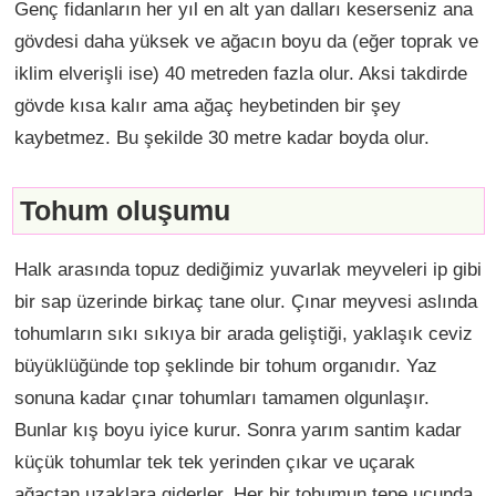
Genç fidanların her yıl en alt yan dalları keserseniz ana
gövdesi daha yüksek ve ağacın boyu da (eğer toprak ve
iklim elverişli ise) 40 metreden fazla olur. Aksi takdirde
gövde kısa kalır ama ağaç heybetinden bir şey
kaybetmez. Bu şekilde 30 metre kadar boyda olur.
Tohum oluşumu
Halk arasında topuz dediğimiz yuvarlak meyveleri ip gibi
bir sap üzerinde birkaç tane olur. Çınar meyvesi aslında
tohumların sıkı sıkıya bir arada geliştiği, yaklaşık ceviz
büyüklüğünde top şeklinde bir tohum organıdır. Yaz
sonuna kadar çınar tohumları tamamen olgunlaşır.
Bunlar kış boyu iyice kurur. Sonra yarım santim kadar
küçük tohumlar tek tek yerinden çıkar ve uçarak
ağaçtan uzaklara giderler. Her bir tohumun tepe ucunda