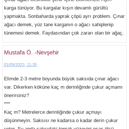
karga tünüyor. Bu kargalar kışın devamlı gürültü
yapmakta. Sonbaharda yaprak çöpü ayrı problem. Çınar
ağacı demek, yüz tane karganın o ağacı sahiplenip
tünemesi demek. Faydasından çok zararı olan bir ağaç.
Mustafa Ö. -Nevşehir
01/09/2023, 11:35
Elimde 2-3 metre boyunda büyük saksıda çınar ağacı
var. Dikerken köküne kaç m derinliğinde çukur açmamı
önerirsiniz?
***
Kaç m? Metrelerce derinliğinde çukur açmayı
düşünmeyin. Saksısı ne kadarsa o kadar derin çukur
yeter. Şu anda saksıdaki toprak yüzeyini esas ölçü