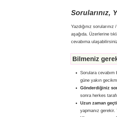
Sorularınız, 
Yazdığınız sorularınız /
aşağıda. Üzerlerine tı
cevabıma ulaşabilirsini
Bilmeniz gere
Sorulara cevabım b
güne yakın gecikme
Gönderdiğiniz sor
sonra herkes taraf
Uzun zaman geçti
yapmanız gerekir. 