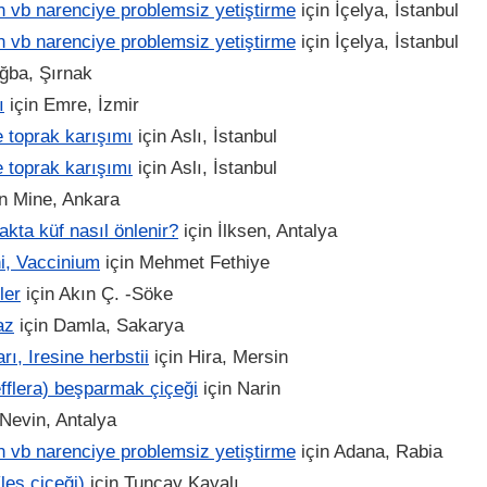
n vb narenciye problemsiz yetiştirme
için
İçelya, İstanbul
n vb narenciye problemsiz yetiştirme
için
İçelya, İstanbul
ğba, Şırnak
ı
için
Emre, İzmir
 toprak karışımı
için
Aslı, İstanbul
 toprak karışımı
için
Aslı, İstanbul
in
Mine, Ankara
akta küf nasıl önlenir?
için
İlksen, Antalya
i, Vaccinium
için
Mehmet Fethiye
ler
için
Akın Ç. -Söke
az
için
Damla, Sakarya
ı, Iresine herbstii
için
Hira, Mersin
fflera) beşparmak çiçeği
için
Narin
Nevin, Antalya
n vb narenciye problemsiz yetiştirme
için
Adana, Rabia
leş çiçeği)
için
Tuncay Kayalı