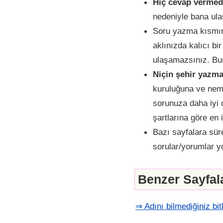
Hiç cevap vermed
nedeniyle bana ula
Soru yazma kısmınd
aklınızda kalıcı b
ulaşamazsınız. Bun
Niçin şehir yazma
kuruluğuna ve nemli
sorunuza daha iyi 
şartlarına göre en 
Bazı sayfalara süre
sorular/yorumlar y
Benzer Sayfal
⇒ Adını bilmediğiniz bit