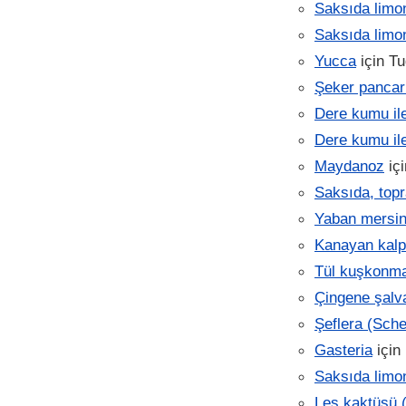
Saksıda limo
Saksıda limo
Yucca
için
Tu
Şeker pancar
Dere kumu ile
Dere kumu ile
Maydanoz
iç
Saksıda, topr
Yaban mersin
Kanayan kalp
Tül kuşkonm
Çingene şalvar
Şeflera (Sche
Gasteria
için
Saksıda limo
Leş kaktüsü (