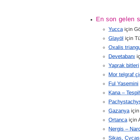
En son gelen s
Yucca
için
Gö
Glayöl
için
Tü
Oxalis triang
Devetabanı
i
Yaprak bitleri
Mor telgraf ç
Ful Yasemini
Kana – Tespih
Pachystachys
Gazanya
içi
Ortanca
için
Nergis – Nar
Sikas, Cycas