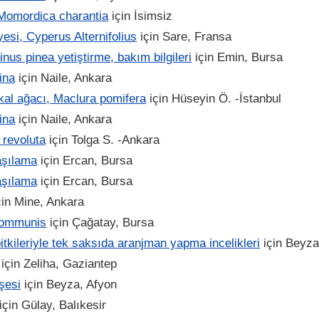
 Momordica charantia
için
İsimsiz
si, Cyperus Alternifolius
için
Sare, Fransa
inus pinea yetiştirme, bakım bilgileri
için
Emin, Bursa
ina
için
Naile, Ankara
kal ağacı, Maclura pomifera
için
Hüseyin Ö. -İstanbul
ina
için
Naile, Ankara
 revoluta
için
Tolga S. -Ankara
aşılama
için
Ercan, Bursa
aşılama
için
Ercan, Bursa
çin
Mine, Ankara
communis
için
Çağatay, Bursa
bitkileriyle tek saksıda aranjman yapma incelikleri
için
Beyza
için
Zeliha, Gaziantep
şesi
için
Beyza, Afyon
için
Gülay, Balıkesir