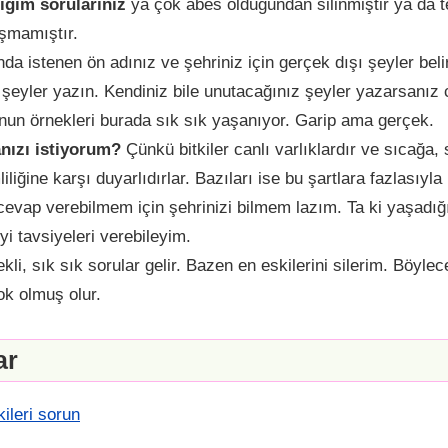
iğim sorularınız
ya çok abes olduğundan silinmiştir ya da t
şmamıştır.
a istenen ön adınız ve şehriniz için gerçek dışı şeyler beli
ir şeyler yazın. Kendiniz bile unutacağınız şeyler yazarsanı
un örnekleri burada sık sık yaşanıyor. Garip ama gerçek.
nızı istiyorum?
Çünkü bitkiler canlı varlıklardır ve sıcağa
liğine karşı duyarlıdırlar. Bazıları ise bu şartlara fazlasıyla
cevap verebilmem için şehrinizi bilmem lazım. Ta ki yaşadığı
iyi tavsiyeleri verebileyim.
kli, sık sık sorular gelir. Bazen en eskilerini silerim. Böyle
ok olmuş olur.
ar
kileri sorun