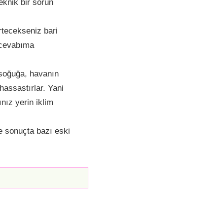
eknik bir sorun
rtecekseniz bari
z cevabıma
, soğuğa, havanın
 hassastırlar. Yani
nız yerin iklim
ce sonuçta bazı eski