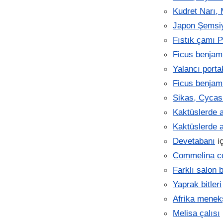
Kudret Narı,
Japon Şemsiye
Fıstık çamı P
Ficus benjam
Yalancı porta
Ficus benjam
Sikas, Cycas
Kaktüslerde 
Kaktüslerde 
Devetabanı
i
Commelina 
Farklı salon 
Yaprak bitleri
Afrika menek
Melisa çalısı