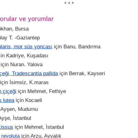
* * *
orular ve yorumlar
khan, Bursa
lay T. -Gaziantep
ularis, mor süs yoncası
için
Banu, Bandırma
çin
Kadriye, Kuşadası
için
Nuran. Yalova
içeği, Tradescantia pallida
için
Berrak, Kayseri
için
İsimsiz, K.maras
 çiçeği
için
Mehmet, Fethiye
 lutea
için
Kocaeli
n
Ayşen, Mudurnu
Ayşe, İstanbul
cissus
için
Mehmet, İstanbul
 revoluta
için
Arzu, Ayvalık