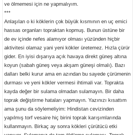
ve ölmemesi için ne yapmalıyım.
***
Anlaşılan o ki köklerin çok büyük kısmının en uç emici
hassas organları topraktan kopmuş. Bunun üstüne bir
de ev içinde nefes alamıyor olması yüzünden hiçbir
aktivitesi olamaz yani yeni kökler üretemez. Hızla çürür
gider. En iyisi dışarıya açık havaya direkt güneş altına
koyun (sabah güneş veya akşam güneşi olmalı). Bazı
dalları belki kurur ama en azından bu sayede çürümenin
durması ve yeni kökler vermesi ihtimali var. Toprakta
kayda değer bir sulama olmadan sulamayın. Bir daha
toprak değiştirme hataları yapmayın. Yazınızı kısattım
ama şunu da söylemeliyim: Hindistan cevizinden
yapılmış torf vesaire hiç birini toprak karışımlarında
kullanmayın. Birkaç ay sonra kökleri çürütücü etki
yapıyor. Sulamanız da tam öldürme sulaması. Toprak