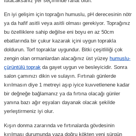
tutacaksanız yer seçiminde rahat olun.
En iyi gelişim için toprağın humuslu, pH derecesinin nötr
ya da hafif asitli veya asitli olması gerekiyor. Toprağınız
bu özelliklere sahip değilse eni boyu en az 50cm
ebatlarında bir çukur kazarak içini uygun toprakla
doldurun. Torf topraklar uygundur. Bitki çeşitliliği çok
zengin olan ormanlardan alacağınız üst yüzey
humuslu-
çürüntülü toprak
da gayet uygun ve besleyicidir. Sonra
salon çamınızı dikin ve sulayın. Fırtınalı günlerde
kırılmasın diye 1 metreyi aşıp iyice kuvvetlenene kadar
bir değneğe bağlamanız ya da fırtına olacağı günler
yanına bazı ağır eşyaları dayanak olacak şekilde
yerleştirmeniz iyi olur.
Kışın donma zararında ve fırtınalarda gövdesinin
kırılması durumunda yaza doğru kökten yeni sürgün