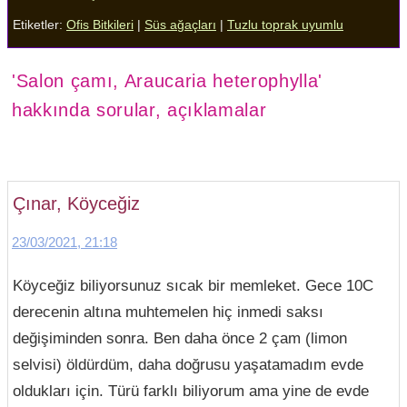
Etiketler:
Ofis Bitkileri
|
Süs ağaçları
|
Tuzlu toprak uyumlu
'Salon çamı, Araucaria heterophylla'
hakkında sorular, açıklamalar
Çınar, Köyceğiz
23/03/2021, 21:18
Köyceğiz biliyorsunuz sıcak bir memleket. Gece 10C
derecenin altına muhtemelen hiç inmedi saksı
değişiminden sonra. Ben daha önce 2 çam (limon
selvisi) öldürdüm, daha doğrusu yaşatamadım evde
oldukları için. Türü farklı biliyorum ama yine de evde