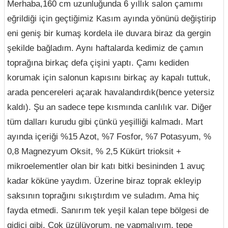
Merhaba,160 cm uzunluğunda 6 yıllık salon çamımı
eğrildiği için geçtiğimiz Kasım ayında yönünü değiştirip
eni geniş bir kumaş kordela ile duvara biraz da gergin
şekilde bağladım. Aynı haftalarda kedimiz de çamın
toprağına birkaç defa çişini yaptı. Çamı kediden
korumak için salonun kapısını birkaç ay kapalı tuttuk,
arada pencereleri açarak havalandırdık(bence yetersiz
kaldı). Şu an sadece tepe kısmında canlılık var. Diğer
tüm dalları kurudu gibi çünkü yeşilliği kalmadı. Mart
ayında içeriği %15 Azot, %7 Fosfor, %7 Potasyum, %
0,8 Magnezyum Oksit, % 2,5 Kükürt trioksit +
mikroelementler olan bir katı bitki besininden 1 avuç
kadar köküne yaydım. Üzerine biraz toprak ekleyip
saksının toprağını sıkıştırdım ve suladım. Ama hiç
fayda etmedi. Sanırım tek yeşil kalan tepe bölgesi de
gidici gibi. Çok üzülüyorum, ne yapmalıyım, tepe