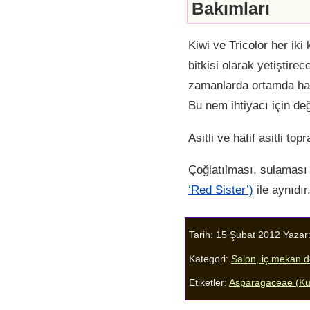
Bakımları
Kiwi ve Tricolor her iki 
bitkisi olarak yetiştire
zamanlarda ortamda hava
Bu nem ihtiyacı için değ
Asitli ve hafif asitli top
Çoğlatılması, sulaması 
‘Red Sister’)
ile aynıdır
Tarih: 15 Şubat 2012
Yazar
Kategori:
Salon, iç mekan 
Etiketler:
Asparagaceae (Ku