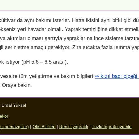
kültivar da aynı bakımı isterler. Hatta ikisini aynı bitki gibi d
cekseniz yeri havadar olmalı. Yaprak temizliğine dikkat etmeli
 akımları olması şartıyla yapraklarına ince sisleme tarzın
il serinletme amaçlı gerekiyor. Zira sıcakta fazla ısınma yap
rak istiyor (pH 5.6 – 6.5 arası).
vesaire tüm yetiştirme ve bakım bilgileri
⇒ kızıl bacı çiçeği
. Oraya bakın.
:
Erdal Yüksel
dekor
şkonmazgiller)
|
Ofis Bitkileri
|
Renkli yapraklı
|
Tuzlu toprak uyumlu