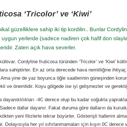
icosa ‘Tricolor’ ve ‘Kiwi’
ikal güzelliklere sahip iki tip kordilin.. Bunlar Cordylin
limi uygun yerlerde (sadece nadiren çok hafif don olayl
leridir. Zaten açık hava severler.
ültivar. Cordyline fruticosa türünden ‘Tricolor’ ve ‘Kiwi’ külti
lara sahiptirler. En az orta derecede hava nemliliğine ihtiya
r. Ama yine de yaz boyunca öğle saatlerinin güneşinden kor
rekli ve önemlidir. Koyu gölgede ise iyi gelişmezler ve gerektiğ
a dayanıklılıkları -4C derece olup bu kadar soğukta yaprakl
 Sadece dallar dayanır. Fakat duruma göre dalların da kurud
ökten yeni filizlerle tekrar büyürler. Gösterişli hallerini al
 Dolayısıyla her yıl sıfırlanmamaları için kışın 0C derece 