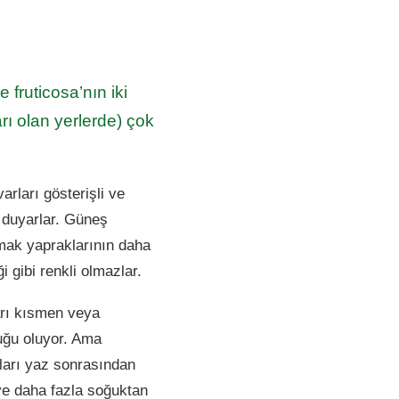
e fruticosa’nın iki
arı olan yerlerde) çok
varları gösterişli ve
ç duyarlar. Güneş
umak yapraklarının daha
i gibi renkli olmazlar.
arı kısmen veya
uğu oluyor. Ama
maları yaz sonrasından
ve daha fazla soğuktan