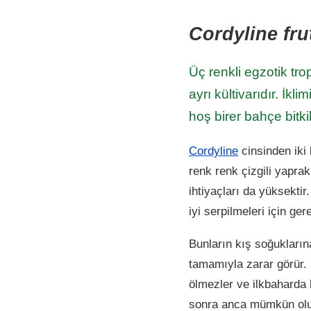
Cordyline frut
Üç renkli egzotik trop
ayrı kültivarıdır. İk
hoş birer bahçe bitki
Cordyline
cinsinden iki k
renk renk çizgili yaprak
ihtiyaçları da yüksekti
iyi serpilmeleri için ge
Bunların kış soğukların
tamamıyla zarar görür.
ölmezler ve ilkbaharda k
sonra anca mümkün olur.