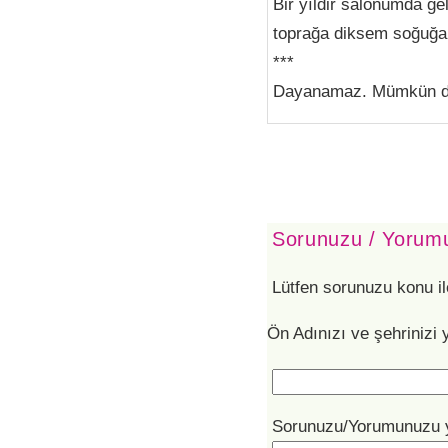
Bir yıldir salonumda g
toprağa diksem soğuğa 
***
Dayanamaz. Mümkün de
Sorunuzu / Yorumu
Lütfen sorunuzu konu il
Ön Adınızı ve şehrinizi 
Sorunuzu/Yorumunuzu 