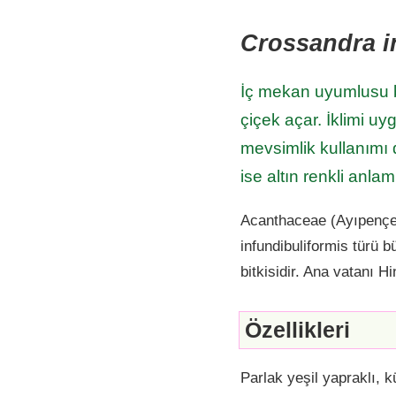
Crossandra i
İç mekan uyumlusu b
çiçek açar. İklimi u
mevsimlik kullanımı 
ise altın renkli anl
Acanthaceae (Ayıpençes
infundibuliformis türü b
bitkisidir. Ana vatanı H
Özellikleri
Parlak yeşil yapraklı, k