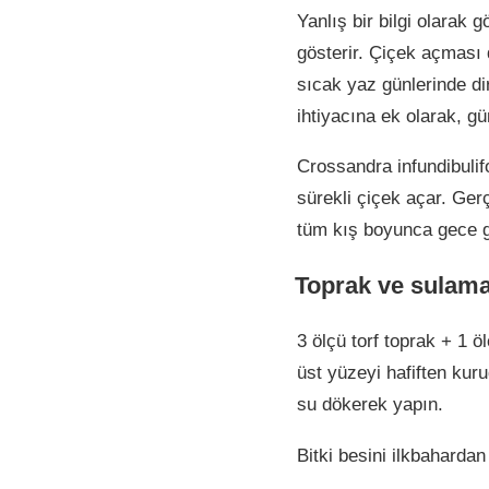
Yanlış bir bilgi olarak 
gösterir. Çiçek açması 
sıcak yaz günlerinde di
ihtiyacına ek olarak, gü
Crossandra infundibulifo
sürekli çiçek açar. Ger
tüm kış boyunca gece g
Toprak ve sulam
3 ölçü torf toprak + 1 
üst yüzeyi hafiften kur
su dökerek yapın.
Bitki besini ilkbaharda