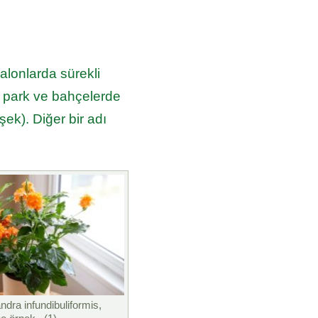
alonlarda sürekli
bi park ve bahçelerde
şek). Diğer bir adı
dra infundibuliformis,