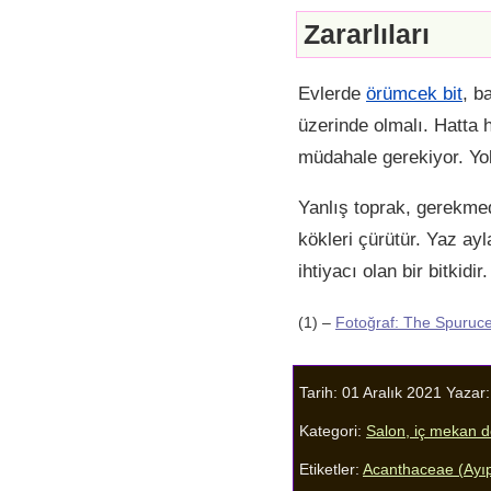
Zararlıları
Evlerde
örümcek bit
, b
üzerinde olmalı. Hatta 
müdahale gerekiyor. Yoks
Yanlış toprak, gerekme
kökleri çürütür. Yaz ay
ihtiyacı olan bir bitkidi
(1) –
Fotoğraf: The Spuruc
Tarih: 01 Aralık 2021
Yazar
Kategori:
Salon, iç mekan 
Etiketler:
Acanthaceae (Ayıp