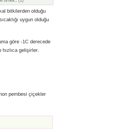
e örnek.. (1)
al bitkilerden olduğu
 sıcaklığı uygun olduğu
uruma göre -1C derecede
ızlıca gelişirler.
on pembesi çiçekler