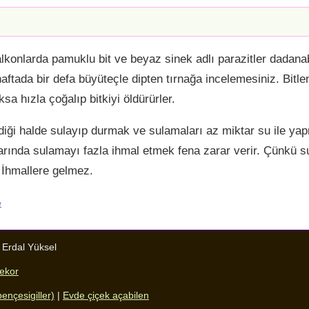
alkonlarda pamuklu bit ve beyaz sinek adlı parazitler dadana
haftada bir defa büyüteçle dipten tırnağa incelemesiniz. Bitl
a hızla çoğalıp bitkiyi öldürürler.
diği halde sulayıp durmak ve sulamaları az miktar su ile 
larında sulamayı fazla ihmal etmek fena zarar verir. Çünkü 
r. İhmallere gelmez.
e
:
Erdal Yüksel
dekor
ençesigiller)
|
Evde çiçek açabilen