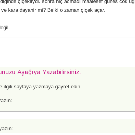
eldiginde çiçekliydi. sonra hiç acmadı maalesef gunes cok u
ve kara dayanir mi? Belki o zaman çiçek açar.
ğil.
nuzu Aşağıya Yazabilirsiniz.
e ilgili sayfaya yazmaya gayret edin.
yazın:
yazın: