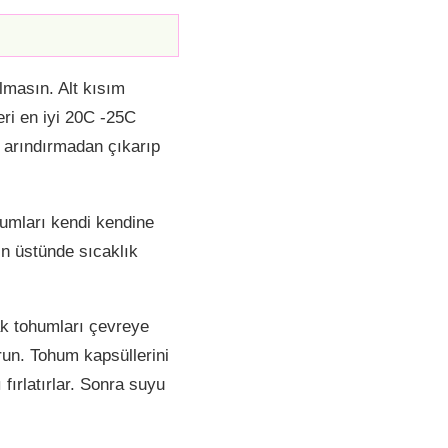
lmasın. Alt kısım
ri en iyi 20C -25C
an arındırmadan çıkarıp
humları kendi kendine
in üstünde sıcaklık
ak tohumları çevreye
run. Tohum kapsüllerini
fırlatırlar. Sonra suyu