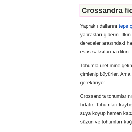
Crossandra fid
Yapraklı dallarını
tepe ç
yaprakları giderin. İlki
dereceler arasındaki haf
esas saksılarına dikin.
Tohumla üretimine gelin
çimlenip büyürler. Ama 
gerektiriyor.
Crossandra tohumlarını
fırlatır. Tohumları kay
suya koyup hemen kapağı
süzün ve tohumları kağı