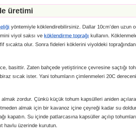
e üretimi
eliği
yöntemiyle köklendirebilirsiniz. Dallar 10cm’den uzun o
n mini viyol saksı ve
köklendirme toprağı
kullanın. Köklenmele
if sıcakta olur. Sonra fideleri köklerini viyoldeki toprağınd
ce, basittir. Zaten bahçede yetiştirince çevresine saçtığı to
biraz sıcak ister. Yani tohumların çimlenmeleri 20C derecen
 almak zordur. Çünkü küçük tohum kapsülleri aniden açılar
betmeden almak için bir kavanoz içine çeyreği kadar su doldu
 kapatın. Su içinde patlarcasına kapsüller açılıp tohumları 
t havlu üzerinde kurutun.