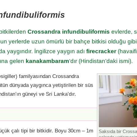
nfundibuliformis
itkilerden
Crossandra infundibuliformis
evlerde, s
ygun yerlerde uzun ömürlü bir bahçe bitkisi olduğu gi
da yaygındır. İngilizce yaygın adı
firecracker
(havaifi
amına gelen
kanakambaram
‘dır (Hindistan’daki ismi).
igiller) familyasından Crossandra
ütün dünyada yaygınca yetiştirilen bir süs
indistan’ın güneyi ve Sri Lanka’dır.
üçük çalı tipi bir bitkidir. Boyu 30cm – 1m
Saksıda bir Crossan