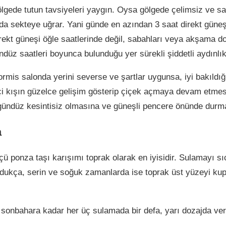
gölgede tutun tavsiyeleri yaygın. Oysa gölgede çelimsiz ve sa
da sekteye uğrar. Yani günde en azından 3 saat direkt güneş ı
rekt güneşi öğle saatlerinde değil, sabahları veya akşama d
ndüz saatleri boyunca bulunduğu yer sürekli şiddetli aydınlık
rmis salonda yerini severse ve şartlar uygunsa, iyi bakıldığı
çi kışın güzelce gelişim gösterip çiçek açmaya devam etmesi
ündüz kesintisiz olmasına ve güneşli pencere önünde durma
a
ölçü ponza taşı karışımı toprak olarak en iyisidir. Sulamayı 
udukça, serin ve soğuk zamanlarda ise toprak üst yüzeyi kup
n sonbahara kadar her üç sulamada bir defa, yarı dozajda ver