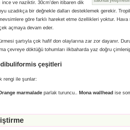
salonda yetişmesin
ı ince ve naziktir. 30cm’den itibaren dik
oyu uzadıkça bir değnekle dalları desteklemek gerekir. Tropik
 mevsimlere göre farklı hareket etme özellikleri yoktur. Hava
içek açmaya devam eder.
ürmesi şartıyla çok hafif don olaylarına zar zor dayanır. D
Ama çevreye döktüğü tohumları ilkbaharda yaz doğru çimlenip h
ibuliformis çeşitleri
k rengi ile şunlar:
Orange marmalade
parlak turuncu..
Mona wallhead
ise som
iştirme