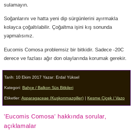
sulamayın.
Soğanlarını ve hatta yeni dip sürgünlerini ayırmakla
kolayca çoğaltılabilir. Çoğaltma işini kış sonunda
yapmalısınız.
Eucomis Comosa problemsiz bir bitkidir. Sadece -20C
derece ve fazlası ağır don olaylarında korumak gerekir.
Tarih: 10 Ekim 2017
Yazar:
Erdal Yüksel
Kategori:
Bahçe / Balkon Süs Bitkileri
Etiketler:
Asparagaceae (Kuşkonmazgiller)
|
Kesme Çiçek / Vazo
'Eucomis Comosa' hakkında sorular,
açıklamalar