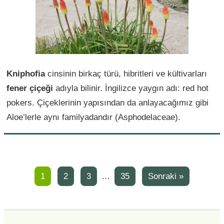
Kniphofia
cinsinin birkaç türü, hibritleri ve kültivarları
fener çiçeği
adıyla bilinir. İngilizce yaygın adı: red hot
pokers. Çiçeklerinin yapısından da anlayacağımız gibi
Aloe’lerle aynı familyadandır (Asphodelaceae).
1
2
3
…
35
Sonraki »