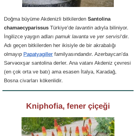
Doğma büyüme Akdenizli bitkilerden
Santolina
chamaecyparissus
Türkiye’de
lavantin
adıyla biliniyor.
İngilizce yaygın adları
pamuk lavanta
ve
yer servisi
‘dir.
Adı geçen bitkilerden her ikisiyle de bir akrabalığı
olmayıp
Papatyagiller
familyasındandır. Azerbaycan’da
Sərvəoxşar santolina derler. Ana vatanı Akdeniz çevresi
(en çok orta ve batı) ama esasen İtalya, Karadağ,
Bosna civarları kökenlidir.
Kniphofia, fener çiçeği