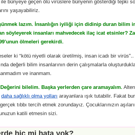
ile bünyeye geçen ölü virüslere bünyenin gösterdiği tepki s
ını yaşayabiliriz.
ünmek lazım. İnsanlığın iyiliği için didinip duran bilim i
lan söyleyerek insanları mahvedecek ilaç icat etsinler? Z
99’unun ölmeleri gerekirdi.
eseler ki “kötü niyetli olarak üretilmiş, insan icadı bir virüs”
nında değerli bilim insanlarının derin çalışmalarla oluşturdukl
 inanmadım ve inanmam.
 Değerini bilelim. Başka yerlerden çare aramayalım.
Alter
a
daha sağlıklı olma yolları
arayanlara ışık tutabilir. Fakat bu
gerçek tıbbı tercih etmek zorundayız. Çocuklarınızın aşılar
unuzun katili etmesin sizi.
rde hiç mi hata yok?