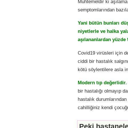
Muhtemeldir ki aşılama 
semptomlarından bazılar
Yani bütün bunları düş
niyetlerle ve halka ya
aşılananlardan yüzde 
Covid19 virüsleri için d
ciddi bir hastalık salgı
kötü söylentilere asla
Modern tıp değerlidir.
bir hastalığı olmayıp d
hastalık durumlarından 
cahilliğiniz kendi çocuğ
Peki hastanele