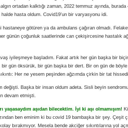
algın ortadan kalktığı zaman, 2022 temmuz ayında, burada 
halde hasta oldum. Covid19’un bir varyasyonu idi.
ni hastaneye götüren ya da ambulans çağıran olmadı. Felak
r günün çoğunluk saatlerinde can çekişircesine hastalık ağrıl
aş iyileşmeye başladım. Fakat artık her gün başka bir biçi
 bir gün öksürük, bir gün başka bir dert. Bir on gün de böyle
ıkıntı: Her ne yesem peşinden ağzımda çirkin bir tat hisse
m değişti. Başka bir insan oldum adeta. Sisli beyin sendromu 
un devam etmişti.
rı yaşasaydım aşıdan bilecektim. İyi ki aşı olmamışım!
Ki
ından ben eminim ki bu covid 19 bambaşka bir şey. Çeşit çeş
kolay bırakmıyor. Mesela bende akciğer sıkıntılarına yol a