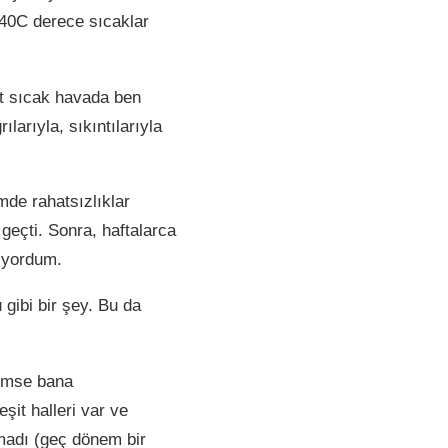
40C derece sıcaklar
et sıcak havada ben
arıyla, sıkıntılarıyla
mde rahatsızlıklar
 geçti. Sonra, haftalarca
diyordum.
gibi bir şey. Bu da
mse bana
it halleri var ve
çmadı (geç dönem bir