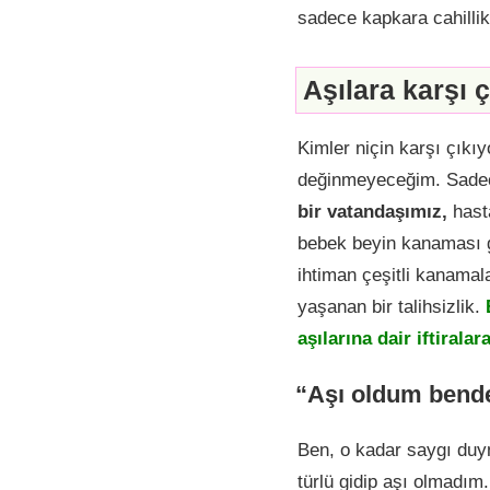
sadece kapkara cahillikt
Aşılara karşı 
Kimler niçin karşı çıkı
değinmeyeceğim. Sadece 
bir vatandaşımız,
hasta
bebek beyin kanaması ge
ihtiman çeşitli kanamal
yaşanan bir talihsizlik.
aşılarına dair iftiral
“Aşı oldum bende
Ben, o kadar saygı du
türlü gidip aşı olmadım