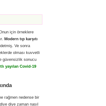
 Onun için örneklere
ır.
Modern tıp karşıtı
ddetmiş. Ve sonra
eklerde olması kuvvetli
’e güvensizlik sonucu
tlı yayılan Covid-19
kında
me rağmen nedense bir
m diye diye zaman nasıl