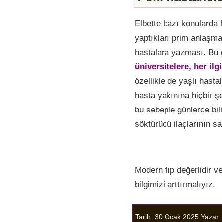
Elbette bazı konularda ha
yaptıkları prim anlaşmala
hastalara yazması. Bu gi
üniversitelere, her ilg
özellikle de yaşlı has
hasta yakınına hiçbir ş
bu sebeple günlerce bili
söktürücü ilaçlarının s
Modern tıp değerlidir v
bilgimizi arttırmalıyız.
Tarih: 30 Ocak 2025
Yazar