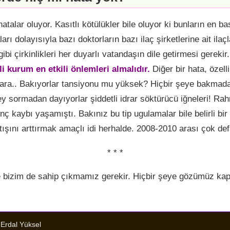
talar oluyor. Kasıtlı kötülükler bile oluyor ki bunların en basi
rı dolayısıyla bazı doktorların bazı ilaç şirketlerine ait ilaçl
bi çirkinlikleri her duyarlı vatandaşın dile getirmesi gerekir
ili kurum en etkili önlemleri almalıdır.
Diğer bir hata, özelli
talara.. Bakıyorlar tansiyonu mu yüksek? Hiçbir şeye bakmad
ey sormadan dayıyorlar şiddetli idrar söktürücü iğneleri! R
nç kaybı yaşamıştı. Bakınız bu tip ugulamalar bile belirli bir i
atışını arttırmak amaçlı idi herhalde. 2008-2010 arası çok de
* * *
e bizim de sahip çıkmamız gerekir. Hiçbir şeye gözümüz kap
:
Erdal Yüksel