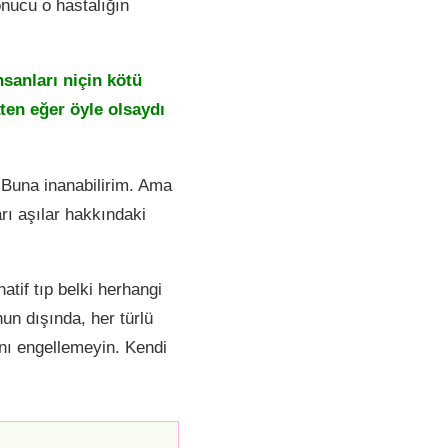
onucu o hastalığın
nsanları niçin kötü
aten eğer öyle olsaydı
.. Buna inanabilirim. Ama
arı aşılar hakkındaki
natif tıp belki herhangi
nun dışında, her türlü
ını engellemeyin. Kendi