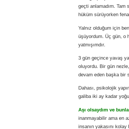
geçti anlamadım. Tam s
hüküm sürüyorken fena 
Yalnız olduğum için be
üşüyordum. Üç gün, o he
yatmışımdır.
3 gün geçince yavaş yav
oluyordu. Bir gün nezle,
devam eden başka bir s
Dahası, psikolojik yapı
galiba iki ay kadar yoğ
Aşı olsaydım ve bunla
inanmayabilir ama en az
insanın yakasını kolay 