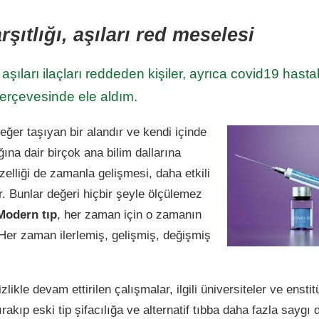
şıtlığı, aşıları red meselesi
 aşıları ilaçları reddeden kişiler, ayrıca covid19 hastalığ
erçevesinde ele aldım.
eğer taşıyan bir alandır ve kendi içinde
ına dair birçok ana bilim dallarına
özelliği de zamanla gelişmesi, daha etkili
r. Bunlar değeri hiçbir şeyle ölçülemez
Modern tıp
, her zaman için o zamanın
 Her zaman ilerlemiş, gelişmiş, değişmiş
izlikle devam ettirilen çalışmalar, ilgili üniversiteler ve enstit
ırakıp eski tip şifacılığa ve alternatif tıbba daha fazla saygı