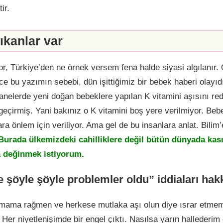
ir.
çıkanlar var
yor, Türkiye’den ne örnek versem fena halde siyasi algılanır.
bu yazımın sebebi, dün işittiğimiz bir bebek haberi olayıd
nelerde yeni doğan bebeklere yapılan K vitamini aşısını re
çirmiş. Yani bakınız o K vitamini boş yere verilmiyor. Beb
ara önlem için veriliyor. Ama gel de bu insanlara anlat. Bilim
Burada ülkemizdeki cahilliklere değil bütün dünyada kası
ara değinmek istiyorum.
 şöyle şöyle problemler oldu” iddiaları hak
ymama rağmen ve herkese mutlaka aşı olun diye ısrar etme
. Her niyetlenişimde bir engel çıktı. Nasılsa yarın hallederi