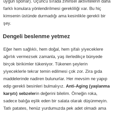
uygun sporlar). Üçüncü sırada zihinsel aktivitelerin daha
farklı konulara yönlendirilmesi gerekliliği var. Bu hiç
kimsenin üstünde durmadığı ama kesinlikle gerekli bir
şey.
Dengeli beslenme yetmez
Eğer hem sağlıklı, hem doğal, hem şifalı yiyeceklere
ağırlık vermezsek zamanla, yaş ilerledikçe bünyede
birçok birikimler tükeniyor. Tükenen şeylerin
yiyeceklerle tekrar temin edilmesi çok zor. Zira gıda
maddelerinde nadiren bulunurlar. Her mevsim ne yapıp
edip gerekli besinleri bulmalıyız.
Anti-Aging (yaşlanma
karşıtı) sebzeler
in değerini bilelim. Örneğin roka,
sadece balığa eşlik eden bir salata olarak düşünmeyin.
Tatlı patates, henüz yurdumuzda pek adet olmadı ama