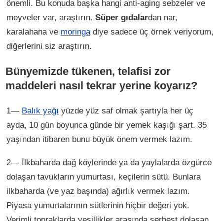
önemli. Bu konuda başka hangi anti-aging sebzeler ve
meyveler var, araştırın.
Süper gıdalar
dan nar,
karalahana ve
moringa
diye sadece üç örnek veriyorum,
diğerlerini siz araştırın.
Bünyemizde tükenen, telafisi zor
maddeleri nasıl tekrar yerine koyarız?
1—
Balık yağı
yüzde yüz saf olmak şartıyla her üç
ayda, 10 gün boyunca günde bir yemek kaşığı şart. 35
yaşından itibaren bunu büyük önem vermek lazım.
2— İlkbaharda dağ köylerinde ya da yaylalarda özgürce
dolaşan tavukların yumurtası, keçilerin sütü. Bunlara
ilkbaharda (ve yaz başında) ağırlık vermek lazım.
Piyasa yumurtalarının sütlerinin hiçbir değeri yok.
Verimli topraklarda yeşillikler arasında serbest dolaşan