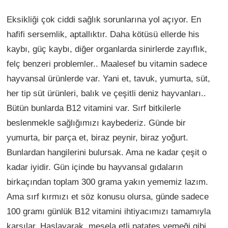
Eksikliği çok ciddi sağlık sorunlarına yol açıyor. En
hafifi sersemlik, aptallıktır. Daha kötüsü ellerde his
kaybı, güç kaybı, diğer organlarda sinirlerde zayıflık,
felç benzeri problemler.. Maalesef bu vitamin sadece
hayvansal ürünlerde var. Yani et, tavuk, yumurta, süt,
her tip süt ürünleri, balık ve çeşitli deniz hayvanları..
Bütün bunlarda B12 vitamini var. Sırf bitkilerle
beslenmekle sağlığımızı kaybederiz. Günde bir
yumurta, bir parça et, biraz peynir, biraz yoğurt.
Bunlardan hangilerini bulursak. Ama ne kadar çeşit o
kadar iyidir. Gün içinde bu hayvansal gıdaların
birkaçından toplam 300 grama yakın yememiz lazım.
Ama sırf kırmızı et söz konusu olursa, günde sadece
100 gramı günlük B12 vitamini ihtiyacımızı tamamıyla
karşılar. Haşlayarak, mesela etli patates yemeği gibi