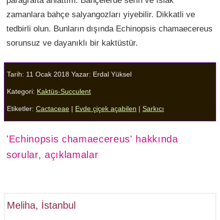
zamanlara bahçe salyangozları yiyebilir. Dikkatli ve
tedbirli olun. Bunların dışında Echinopsis chamaecereus
sorunsuz ve dayanıklı bir kaktüstür.
Tarih: 11 Ocak 2018
Yazar:
Erdal Yüksel
Kategori:
Kaktüs-Succulent
Etiketler:
Cactaceae
|
Evde çiçek açabilen
|
Sarkıcı
'Echinopsis chamaecereus' hakkında
sorular, açıklamalar
Meliha, İstanbul