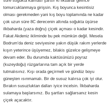
süre soğukta kalması şarttır ki ilkbahar gelince
tomurcuklanmaya girişsin. Kış boyunca kesintisiz
olması gerekmeden yani kış boyu toplamında ne kadar
çok uzun süre 8C derecenin altında soğukta üşürse
ilkbaharda (yaza doğru) çiçek açması o kadar kesindir.
Fakat Akdeniz ikliminde bu pek mümkün değil. Mesela
Bodrum’da deniz seviyesine yakın düşük rakım yerlerde
kışın yeterince üşüyemez, bilakis güzelce gelişmeye
devam eder. Bu durumda kaktüsünüzü poyraz
(kuzeydoğu) rüzgarlarına tam açık bir yerde
tutmalısınız. Kışı orada geçirmeli ve gündüz boyu
güneşten ısınmamalı. Bir de susuz kalırsa çok iyi olur.
Bırakın susuzluktan dalları iyice incelsin. İlkbaharda
sulamaya başlarsınız. Bu şartları sağlarsanız kesin
çiçek açacaktır.