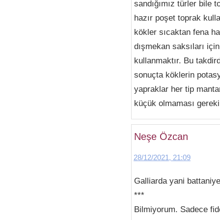
sandığımız türler bile 
hazır poşet toprak kull
kökler sıcaktan fena hal
dışmekan saksıları için 
kullanmaktır. Bu takdi
sonuçta köklerin pota
yapraklar her tip mantar
küçük olmaması gerekir 
Neşe Özcan
28/12/2021, 21:09
Galliarda yani battaniy
***
Bilmiyorum. Sadece fide