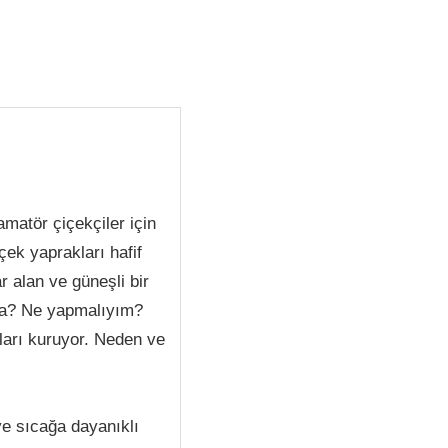
matör çiçekçiler için
ek yaprakları hafif
 alan ve güneşli bir
aba? Ne yapmalıyım?
kları kuruyor. Neden ve
ve sıcağa dayanıklı