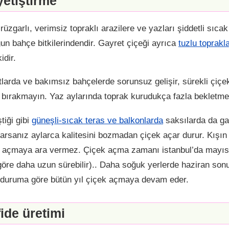
yetiştirme
rüzgarlı, verimsiz topraklı arazilere ve yazları şiddetli sıc
un bahçe bitkilerindendir. Gayret çiçeği ayrıca
tuzlu toprakl
idir.
tlarda ve bakımsız bahçelerde sorunsuz gelişir, sürekli çiç
z bırakmayın. Yaz aylarında toprak kurudukça fazla bekletme
tiği gibi
güneşli-sıcak teras ve balkonlarda
saksılarda da gay
atarsanız aylarca kalitesini bozmadan çiçek açar durur. Kış
ek açmaya ara vermez. Çiçek açma zamanı istanbul’da mayı
göre daha uzun sürebilir).. Daha soğuk yerlerde haziran so
e duruma göre bütün yıl çiçek açmaya devam eder.
fide üretimi