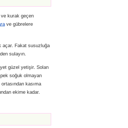
ak ve kurak geçen
ara
ve gübrelere
ek açar. Fakat susuzluğa
den sulayın.
et güzel yetişir. Solan
ın pek soğuk olmayan
s ortasından kasıma
nundan ekime kadar.