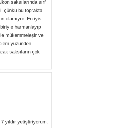
lkon saksılarında sırf
il çünkü bu toprakta
un olamıyor. En iyisi
rbiriyle harmanlayıp
bile mükemmeleşir ve
oblem yüzünden
lacak saksıların çok
 yıldır yetiştiriyorum.