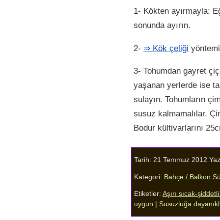
1- Kökten ayırmayla: Eğ
sonunda ayırın.
2-
⇒ Kök çeliği
yöntemi 
3- Tohumdan gayret çiçe
yaşanan yerlerde ise t
sulayın. Tohumların çim
susuz kalmamalılar. Çim
Bodur kültivarlarını 25c
Tarih: 21 Temmuz 2012
Yaz
Kategori:
Bahçe / Balkon Süs
Etiketler:
Aşırı sıcak-şiddet
uygun
|
Susuzluğa dayanıkl