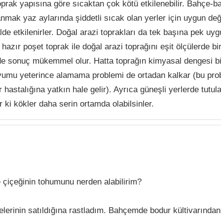
toprak yapısına göre sıcaktan çok kötü etkilenebilir. Bahçe-ba
anmak yaz aylarında şiddetli sıcak olan yerler için uygun değ
de etkilenirler. Doğal arazi toprakları da tek başına pek uyg
hazır poşet toprak ile doğal arazi toprağını eşit ölçülerde bi
rde sonuç mükemmel olur. Hatta toprağın kimyasal dengesi 
syumu yeterince alamama problemi de ortadan kalkar (bu pr
 hastalığına yatkın hale gelir). Ayrıca güneşli yerlerde tutu
ki kökler daha serin ortamda olabilsinler.
e çiçeğinin tohumunu nerden alabilirim?
lerinin satıldığına rastladım. Bahçemde bodur kültivarından 7