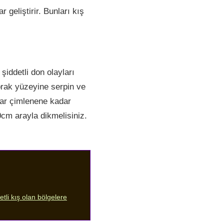
geliştirir. Bunları kış
şiddetli don olayları
rak yüzeyine serpin ve
lar çimlenene kadar
0cm arayla dikmelisiniz.
etli kış olan bölgelere