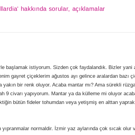
llardia' hakkında sorular, açıklamalar
e başlamak istiyorum. Sizden çok faydalandık. Bizler yani a
nim gayret çiçeklerim ağustos ayı gelince aralardan bazı çiç
 yakın bir renk oluyor. Acaba mantar mı? Ama sürekli rüzgar
ah 9 civarı yapıyorum. Mantar ya da külleme mi oluyor ac
iktiğin bütün fideler tohumdan veya yetişmiş en alttan yapra
 yıpranmalar normaldir. İzmir yaz aylarında çok sıcak olur 