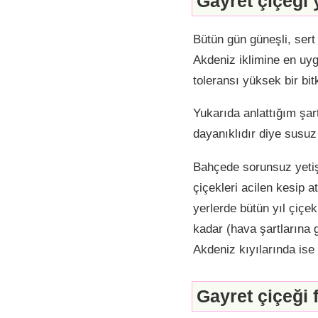
Gayret çiçeği 
Bütün gün güneşli, sert 
Akdeniz iklimine en uyg
toleransı yüksek bir bitk
Yukarıda anlattığım şar
dayanıklıdır diye susu
Bahçede sorunsuz yetiş
çiçekleri acilen kesip 
yerlerde bütün yıl çiç
kadar (hava şartlarına 
Akdeniz kıyılarında is
Gayret çiçeği 