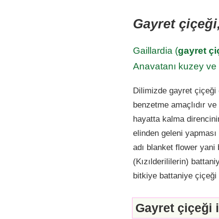
Gayret çiçeği,
Gaillardia (
gayret çi
Anavatanı kuzey ve g
Dilimizde gayret çiçeği
benzetme amaçlıdır ve 
hayatta kalma direncin
elinden geleni yapması 
adı blanket flower yani 
(Kızılderililerin) battan
bitkiye battaniye çiçeği
Gayret çiçeği i