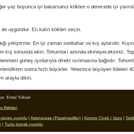
er yaz boyunca iyi bakarsanız kökten o derecede iyi yavrular 
de uygundur. En kalın kökleri seçin.
ği yetiştirme: En iyi zaman sonbahar ve kış aylarıdır. Kışın 
am kış sonunda ekin. Tohumları aslında ekmeyeceksiniz. Top
lenmesi güneş ışınlarıyla direkt ısınmasına bağlıdır. Tohum
lendikten sonra hızlı büyürler. Yeterince büyüyen fideleri 4
m arayla dikin.
ar:
Erdal Yüksel
 Bitkileri
li güneş uyumlu
|
Asteraceae (Papatyagiller)
|
Kesme Çiçek / Vazo
|
Şidd
ı
|
Tuzlu toprak uyumlu