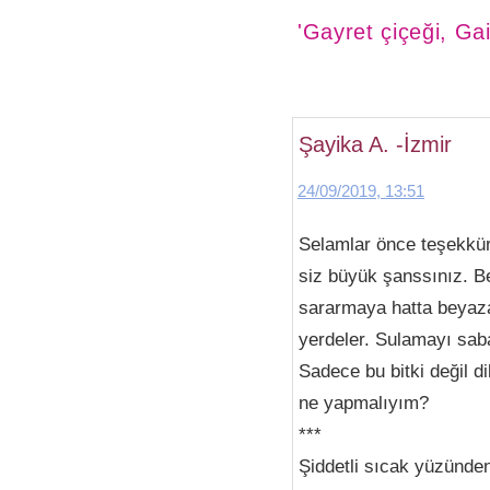
'Gayret çiçeği, Gai
Şayika A. -İzmir
24/09/2019, 13:51
Selamlar önce teşekkürl
siz büyük şanssınız. Be
sararmaya hatta beyaza
yerdeler. Sulamayı sab
Sadece bu bitki değil d
ne yapmalıyım?
***
Şiddetli sıcak yüzünden