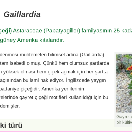
 Gaillardia
çeği
) Astaraceae (Papatyagiller) familyasının 25 kadar
üney Amerika kıtalarıdır.
 denmesi muhtemelen bilimsel adına (Gaillardia)
tam isabetli olmuş. Çünkü hem olumsuz şartlarda
in yüksek olması hem çiçek açmak için her şartta
açısından bu ismi hak ediyor. İngilizcede yaygın
battaniye çiçeğidir. Amerika yerlilerinin
iyelerinde gayret çiçeği motifleri kullanıldığı için bu
 demişler.
Gayret ç
bir külti
ki türü