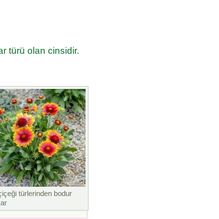
 türü olan cinsidir.
içeği türlerinden bodur
var