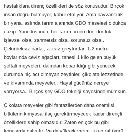
hastalıklara direnç özellikleri de söz konusudur. Birçok
insan doğru bulmuyor, kabul etmiyor. Ama hayvancılık
bir yana, aslında tarım alanında GDO meselesi oldukça
cazip. Yani düşünün, her tarım ürünü dört dörtlük
işlevsel olsa, zahmetsiz olsa, sorunsuz olsa..
Çekirdeksiz narlar, acısız greyfurtlar, 1-2 metre
boylarında ceviz ağaçları, tanesi 1 kilo gelen büyük
şeftali meyveleri, dalından koparıldığı gibi yenecek
durumda hiç acı olmayan zeytinler, çikolata lezzetinde
ve kıvamında meyveler.. Hayal gücünüz nereye
varıyorsa.. Birçok şey GDO tekniği sayesinde mümkün.
Çikolata meyveler gibi fantazilerden daha önemlisi,
bitkilerin kimyasal ilaç gerektirmeyecek kadar dirençli
özelliklere sahip olmasıdır. Zaten en çok bu gibi
konularda çalışılır. Ve de yüksek verim, uzun raf ömrü,