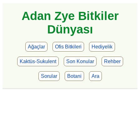
Adan Zye Bitkiler
Dünyası
Ağaçlar
Ofis Bitkileri
Hediyelik
Kaktüs-Sukulent
Son Konular
Rehber
Sorular
Botani
Ara