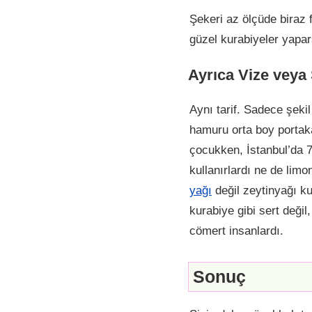
Şekeri az ölçüde biraz 
güzel kurabiyeler yapars
Ayrıca Vize veya 
Aynı tarif. Sadece şeki
hamuru orta boy portaka
çocukken, İstanbul’da 7
kullanırlardı ne de limo
yağı
değil zeytinyağı ku
kurabiye gibi sert değ
cömert insanlardı.
Sonuç