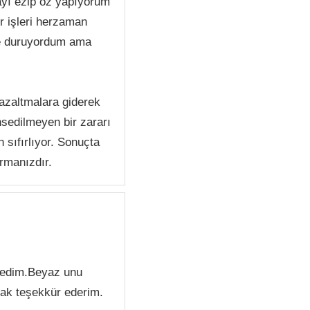
ayı ezip öz yapıyorum
 işleri herzaman
nde duruyordum ama
 azaltmalara giderek
hsedilmeyen bir zararı
 sıfırlıyor. Sonuçta
armanızdır.
tmedim.Beyaz unu
mak teşekkür ederim.