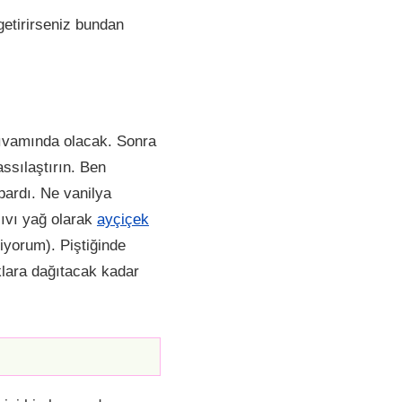
getirirseniz bundan
 kıvamında olacak. Sonra
ssılaştırın. Ben
pardı. Ne vanilya
sıvı yağ olarak
ayçiçek
iyorum). Piştiğinde
lara dağıtacak kadar