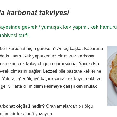
a karbonat takviyesi
sayesinde gevrek / yumuşak kek yapımı, kek hamurun
biyesi tarifi..
rken karbonat niçin gereksin? Amaç başka. Kabartma
da kullanın. Kek yaparken az bir miktar karbonat
 kesmenin çok kolay oluğunu görürsünüz. Yani kekin
ek olmasını sağlar. Lezzeti bile pastane keklerine
 Yalnız, eğer ölçüyü kaçırırsanız kek koyu renkli ve
 gelir. Hatta dilim dilim kesmeye çalışırken unufak
karbonat ölçüsü nedir?
Oranlamalardan bir ölçü
ulüm bir kek tarifi yazayım.