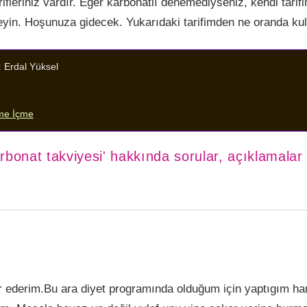
rifleriniz vardır. Eğer karbonatlı denemediyseniz, kendi tarif
eyin. Hoşunuza gidecek. Yukarıdaki tarifimden ne oranda kul
:
Erdal Yüksel
me İçme
bonat takviyesi' hakkında sorular, açıklamalar
kür ederim.Bu ara diyet programında olduğum için yaptıgım hamu