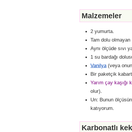
Malzemeler
2 yumurta.
Tam dolu olmayan b
Aynı ölçüde sıvı y
1 su bardağı dolus
Vanilya
(veya onun 
Bir paketçik kabar
Yarım çay kaşığı 
olur).
Un: Bunun ölçüsün
katıyorum.
Karbonatlı kek