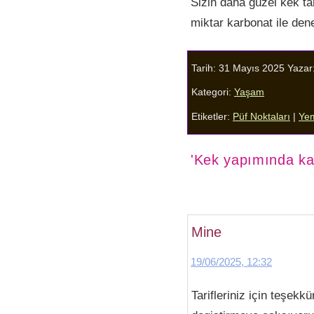
Sizin daha güzel kek ta
miktar karbonat ile den
Tarih: 31 Mayıs 2025
Yazar
Kategori:
Yaşam
Etiketler:
Püf Noktaları
|
Ye
'Kek yapımında kar
Mine
19/06/2025, 12:32
Tarifleriniz için teşek