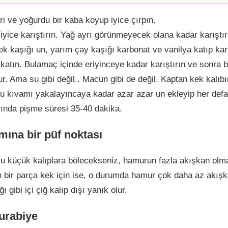
i ve yoğurdu bir kaba koyup iyice çırpın.
 iyice karıştırın. Yağ ayrı görünmeyecek olana kadar karıştı
mek kaşığı un, yarım çay kaşığı karbonat ve vanilya katıp karı
atın. Bulamaç içinde eriyinceye kadar karıştırın ve sonra b
. Ama su gibi değil.. Macun gibi de değil. Kaptan kek kalıb
bu kıvamı yakalayıncaya kadar azar azar un ekleyip her defas
rında pişme süresi 35-40 dakika.
ına bir püf noktası
 küçük kalıplara bölecekseniz, hamurun fazla akışkan olm
n bir parça kek için ise, o durumda hamur çok daha az akışk
gibi içi çiğ kalıp dışı yanık olur.
urabiye