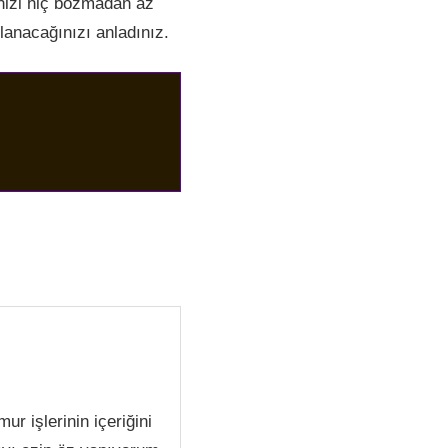
inizi hiç bozmadan az
lanacağınızı anladınız.
r işlerinin içeriğini