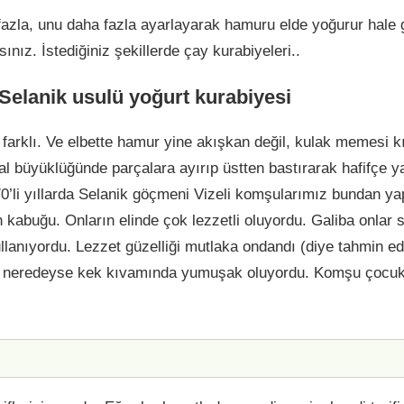
fazla, unu daha fazla ayarlayarak hamuru elde yoğurur hale 
ınız. İstediğiniz şekillerde çay kurabiyeleri..
Selanik usulü yoğurt kurabiyesi
l farklı. Ve elbette hamur yine akışkan değil, kulak memesi
l büyüklüğünde parçalara ayırıp üstten bastırarak hafifçe ya
0’li yıllarda Selanik göçmeni Vizeli komşularımız bundan ya
n kabuğu. Onların elinde çok lezzetli oluyordu. Galiba onlar 
llanıyordu. Lezzet güzelliği mutlaka ondandı (diye tahmin ed
il, neredeyse kek kıvamında yumuşak oluyordu. Komşu çocuk