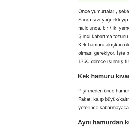
Önce yumurtaları, şeker
Sonra sıvı yağı ekleyip
hallolunca, bir / iki ye
Şimdi kabartma tozunu k
Kek hamuru akışkan olur
olması gerekiyor. İşte 
175C derece ısınmış fı
Kek hamuru kıvam
Pişirmeden önce hamuru
Fakat, kalıp büyük/kalı
yeterince kabarmayacağı 
Aynı hamurdan k