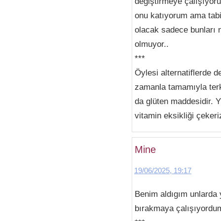
degiştirmeye çalışıyor
onu katıyorum ama tabi
olacak sadece bunları 
olmuyor..
***
Öylesi alternatiflerde 
zamanla tamamıyla terk 
da glüten maddesidir. Y
vitamin eksikliği çeker
Mine
19/06/2025, 19:17
Benim aldıgım unlarda 
bırakmaya çalışıyordum