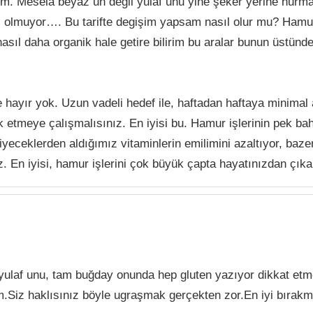
um. Mesela beyaz un değil yulaf unu yine şeker yerine hurm
 olmuyor…. Bu tarifte degişim yapsam nasıl olur mu? Hamur
nasıl daha organik hale getire bilirim bu aralar bunun üstü
de hayır yok. Uzun vadeli hedef ile, haftadan haftaya minimal
etmeye çalışmalısınız. En iyisi bu. Hamur işlerinin pek ba
iyeceklerden aldığımız vitaminlerin emilimini azaltıyor, bazen
iz. En iyisi, hamur işlerini çok büyük çapta hayatınızdan çık
yulaf unu, tam buğday onunda hep gluten yazıyor dikkat e
.Siz haklısınız böyle ugraşmak gerçekten zor.En iyi bırak