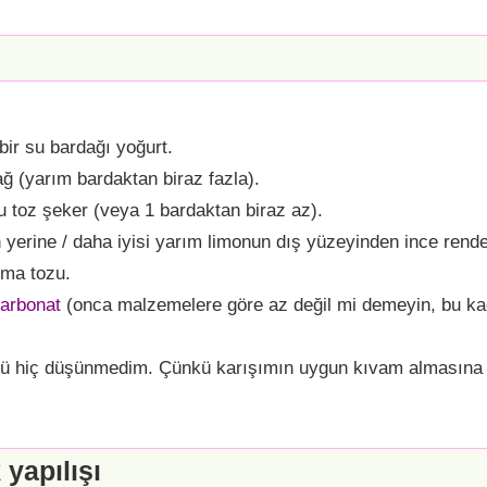
ir su bardağı yoğurt.
ağ (yarım bardaktan biraz fazla).
u toz şeker (veya 1 bardaktan biraz az).
yerine / daha iyisi yarım limonun dış yüzeyinden ince rende
tma tozu.
karbonat
(onca malzemelere göre az değil mi demeyin, bu kada
ü hiç düşünmedim. Çünkü karışımın uygun kıvam almasına
 yapılışı