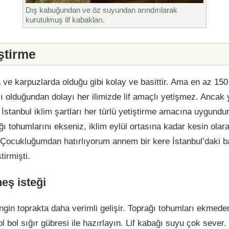
Dış kabuğundan ve öz suyundan arındırılarak
kurutulmuş lif kabakları.
iştirme
a ve karpuzlarda olduğu gibi kolay ve basittir. Ama en az 15
ı olduğundan dolayı her ilimizde lif amaçlı yetişmez. Anca
 İstanbul iklim şartları her türlü yetiştirme amacına uygundu
ğı tohumlarını ekseniz, iklim eylül ortasına kadar kesin olara
 Çocukluğumdan hatırlıyorum annem bir kere İstanbul’daki 
tirmişti.
eş isteği
gin toprakta daha verimli gelişir. Toprağı tohumları ekmede
ol bol sığır gübresi ile hazırlayın. Lif kabağı suyu çok seve