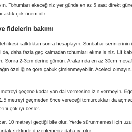
yın. Tohumları ekeceğiniz yer günde en az 5 saat direkt güne
ıcaklık çok önemlidir.
e fidelerin bakımı
 tehlikesi kalktıktan sonra hesaplayın. Sonbahar serinlerinin
lde, daha fazla geç kalmadan tohumları ekmelisiniz. Lif kab
in. Sonra 2-3cm derine gömün. Aralarında en az 30cm mesaf
rağın özelliğine göre çabuk çimlenmeyebilir. Aceleci olmayın
metreyi geçene kadar yan dal vermesine izin vermeyin. Eğer 
. 1,5 metreyi geçmeden önce vereceği tomurcukları da açma
rini çok iyi besler.
zar. 10 metreyi geçtiği bile olur. Yerde sürünmemesi için uzu
ardak şeklinde düzenlemeniz daha iyi olur.