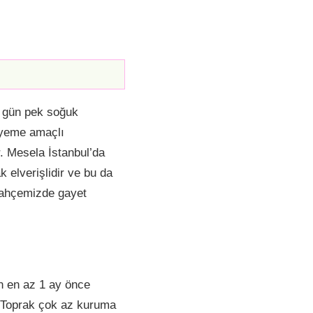
0 gün pek soğuk
k yeme amaçlı
r. Mesela İstanbul’da
k elverişlidir ve bu da
bahçemizde gayet
n en az 1 ay önce
r. Toprak çok az kuruma