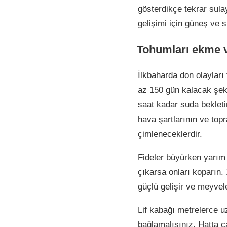
gösterdikçe tekrar sula
gelişimi için güneş ve s
Tohumları ekme v
İlkbaharda don olayları
az 150 gün kalacak şeki
saat kadar suda beklet
hava şartlarının ve top
çimleneceklerdir.
Fideler büyürken yarım 
çıkarsa onları koparın
güçlü gelişir ve meyvele
Lif kabağı metrelerce u
bağlamalısınız. Hatta ç