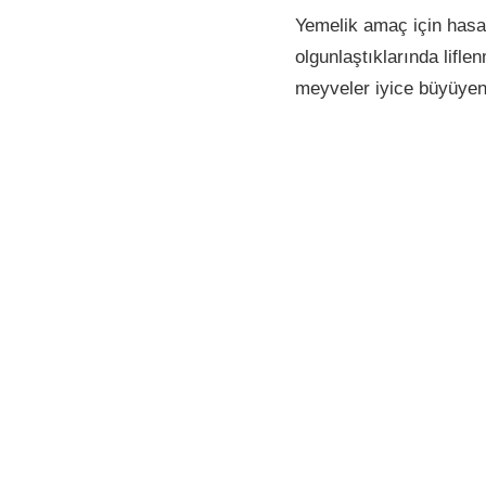
Yemelik amaç için hasat
olgunlaştıklarında lifl
meyveler iyice büyüyen