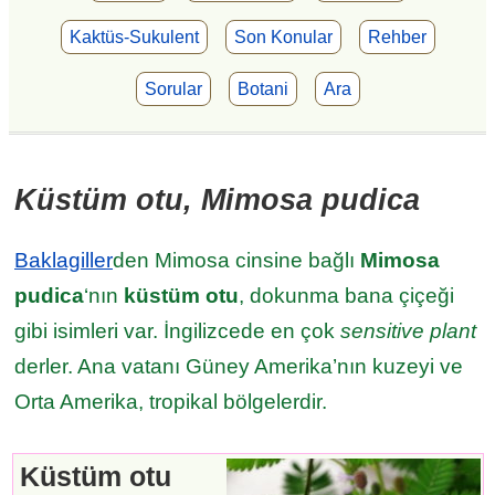
Kaktüs-Sukulent
Son Konular
Rehber
Sorular
Botani
Ara
Küstüm otu, Mimosa pudica
Baklagiller
den Mimosa cinsine bağlı
Mimosa
pudica
‘nın
küstüm otu
, dokunma bana çiçeği
gibi isimleri var. İngilizcede en çok
sensitive plant
derler. Ana vatanı Güney Amerika’nın kuzeyi ve
Orta Amerika, tropikal bölgelerdir.
Küstüm otu