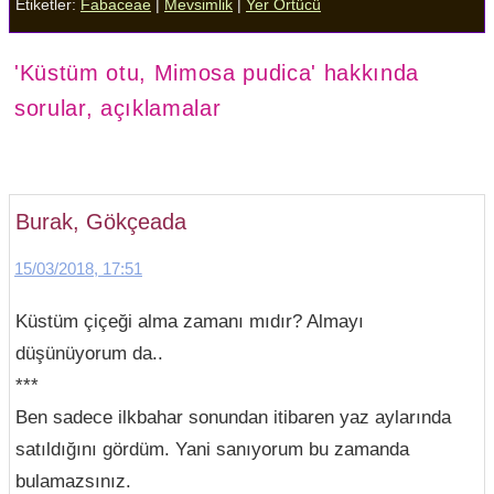
Etiketler:
Fabaceae
|
Mevsimlik
|
Yer Örtücü
'Küstüm otu, Mimosa pudica' hakkında
sorular, açıklamalar
Burak, Gökçeada
15/03/2018, 17:51
Küstüm çiçeği alma zamanı mıdır? Almayı
düşünüyorum da..
***
Ben sadece ilkbahar sonundan itibaren yaz aylarında
satıldığını gördüm. Yani sanıyorum bu zamanda
bulamazsınız.