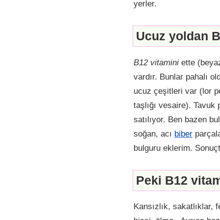
yerler.
Ucuz yoldan B1
B12 vitamini
ette (beyaz
vardır. Bunlar pahalı o
ucuz çeşitleri var (lor 
taşlığı vesaire). Tavuk 
satılıyor. Ben bazen bu
soğan, acı
biber
parçala
bulguru eklerim. Sonuçta
Peki B12 vitam
Kansızlık, sakatlıklar, 