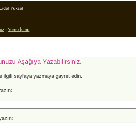
Erdal Yüksel
mız
|
Yeme İçme
nuzu Aşağıya Yazabilirsiniz.
e ilgili sayfaya yazmaya gayret edin.
yazın:
yazın: