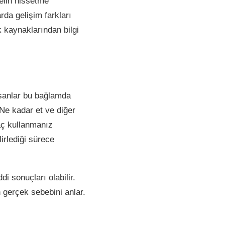
 elin hissetme
da gelişim farkları
ık kaynaklarından bilgi
nsanlar bu bağlamda
Ne kadar et ve diğer
laç kullanmanız
irlediği sürece
i sonuçları olabilir.
 gerçek sebebini anlar.