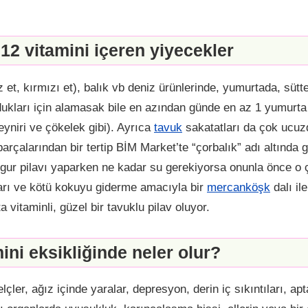
2 vitamini içeren yiyecekler
 et, kırmızı et), balık vb deniz ürünlerinde, yumurtada, sütt
ldukları için alamasak bile en azından günde en az 1 yumurt
peyniri ve çökelek gibi). Ayrıca
tavuk
sakatatları da çok ucuzd
parçalarından bir tertip BİM Market’te “çorbalık” adı altında 
lgur pilavı yaparken ne kadar su gerekiyorsa onunla önce o ç
rı ve kötü kokuyu giderme amacıyla bir
mercanköşk
dalı ile
 vitaminli, güzel bir tavuklu pilav oluyor.
ini eksikliğinde neler olur?
felçler, ağız içinde yaralar, depresyon, derin iç sıkıntıları, a