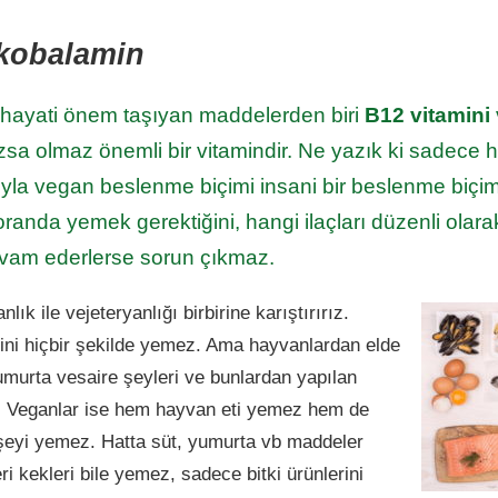
 kobalamin
n hayati önem taşıyan maddelerden biri
B12 vitamini
zsa olmaz önemli bir vitamindir. Ne yazık ki sadece 
sıyla vegan beslenme biçimi insani bir beslenme biçim
oranda yemek gerektiğini, hangi ilaçları düzenli olara
evam ederlerse sorun çıkmaz.
k ile vejeteryanlığı birbirine karıştırırız.
tini hiçbir şekilde yemez. Ama hayvanlardan elde
yumurta vesaire şeyleri ve bunlardan yapılan
er. Veganlar ise hem hayvan eti yemez hem de
ir şeyi yemez. Hatta süt, yumurta vb maddeler
ri kekleri bile yemez, sadece bitki ürünlerini