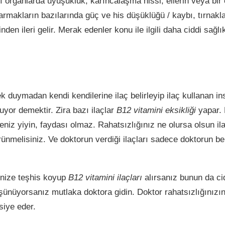
zı organlarda uyuşukluk, karıncalaşma hissi, ellerin veya bir
makların bazılarında güç ve his düşüklüğü / kaybı, tırnaklar
nden ileri gelir. Merak edenler konu ile ilgili daha ciddi sağl
k duymadan kendi kendilerine ilaç belirleyip ilaç kullanan i
uyor demektir. Zira bazı ilaçlar
B12 vitamini eksikliği
yapar. 
eniz yiyin, faydası olmaz. Rahatsızlığınız ne olursa olsun i
ünmelisiniz. Ve doktorun verdiği ilaçları sadece doktorun bel
nize teşhis koyup
B12 vitamini ilaçları
alırsanız bunun da cidd
şünüyorsanız mutlaka doktora gidin. Doktor rahatsızlığınızın
siye eder.