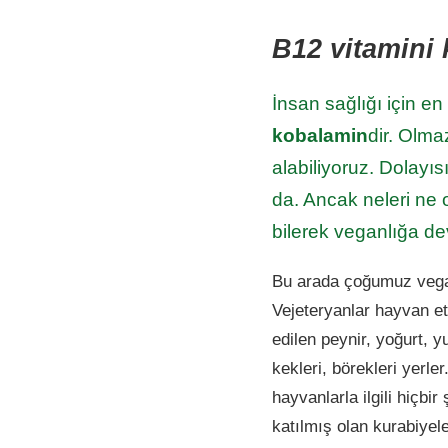
B12 vitamini
İnsan sağlığı için e
kobalamin
dir. Olma
alabiliyoruz. Dolayı
da. Ancak neleri ne 
bilerek veganlığa d
Bu arada çoğumuz veganlı
Vejeteryanlar hayvan e
edilen peynir, yoğurt, 
kekleri, börekleri yerl
hayvanlarla ilgili hiçb
katılmış olan kurabiyele