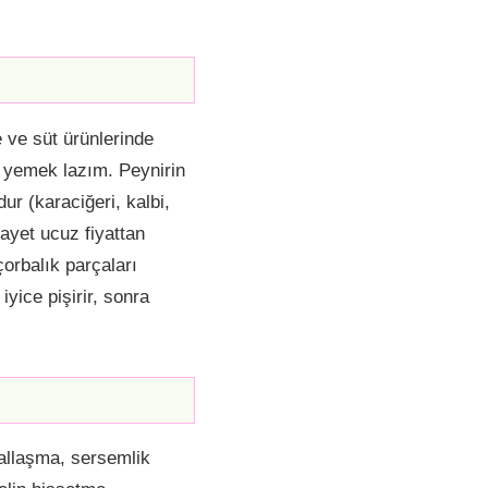
e ve süt ürünlerinde
a yemek lazım. Peynirin
ur (karaciğeri, kalbi,
gayet ucuz fiyattan
orbalık parçaları
 iyice pişirir, sonra
ptallaşma, sersemlik