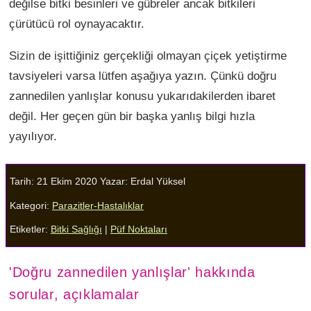
değilse bitki besinleri ve gübreler ancak bitkileri
çürütücü rol oynayacaktır.
Sizin de işittiğiniz gerçekliği olmayan çiçek yetiştirme
tavsiyeleri varsa lütfen aşağıya yazın. Çünkü doğru
zannedilen yanlışlar konusu yukarıdakilerden ibaret
değil. Her geçen gün bir başka yanlış bilgi hızla
yayılıyor.
Tarih: 21 Ekim 2020
Yazar:
Erdal Yüksel
Kategori:
Parazitler-Hastalıklar
Etiketler:
Bitki Sağlığı
|
Püf Noktaları
'Doğru zannedilen yanlışlar' hakkında
sorular, açıklamalar