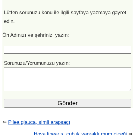
Lütfen sorunuzu konu ile ilgili sayfaya yazmaya gayret
edin.
Ön Adınızı ve şehrinizi yazın:
Sorunuzu/Yorumunuzu yazın:
⇐
Pilea glauca, simli arapsaçı
Hoya linearis, çubuk yapraklı mum çiçeği
⇒