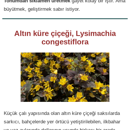
Tohumdan siklamen üretmek
gayet kolay bir iştir. Ama
büyütmek, geliştirmek sabır istiyor.
Altın küre çiçeği, Lysimachia
congestiflora
Küçük çalı yapısında olan altın küre çiçeği saksılarda
sarkıcı, bahçelerde yer örtücü yetiştirilebilen, ilkbahar
ve yaz aylarında dallarının ucunda birkaçı bir arada