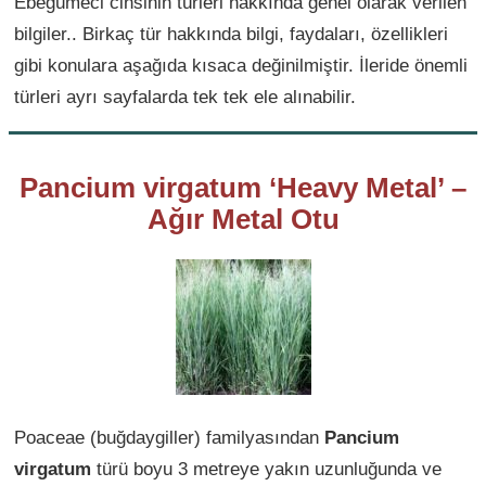
Ebegümeci cinsinin türleri hakkında genel olarak verilen
bilgiler.. Birkaç tür hakkında bilgi, faydaları, özellikleri
gibi konulara aşağıda kısaca değinilmiştir. İleride önemli
türleri ayrı sayfalarda tek tek ele alınabilir.
Pancium virgatum ‘Heavy Metal’ –
Ağır Metal Otu
Poaceae (buğdaygiller) familyasından
Pancium
virgatum
türü boyu 3 metreye yakın uzunluğunda ve