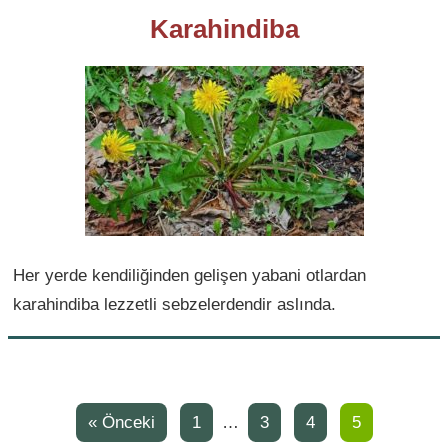
Karahindiba
Her yerde kendiliğinden gelişen yabani otlardan
karahindiba lezzetli sebzelerdendir aslında.
« Önceki
1
…
3
4
5