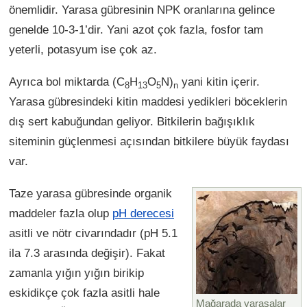
önemlidir. Yarasa gübresinin NPK oranlarına gelince
genelde 10-3-1’dir. Yani azot çok fazla, fosfor tam
yeterli, potasyum ise çok az.
Ayrıca bol miktarda (C
H
O
N)
yani kitin içerir.
8
13
5
n
Yarasa gübresindeki kitin maddesi yedikleri böceklerin
dış sert kabuğundan geliyor. Bitkilerin bağışıklık
siteminin güçlenmesi açısından bitkilere büyük faydası
var.
Taze yarasa gübresinde organik
maddeler fazla olup
pH derecesi
asitli ve nötr civarındadır (pH 5.1
ila 7.3 arasında değişir). Fakat
zamanla yığın yığın birikip
eskidikçe çok fazla asitli hale
Mağarada yarasalar