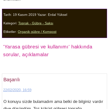
Tarih: 19 Kasım 2019
Yazar:
Erdal Yüksel
Kategori:
Toprak - Gübre - Saksı
Etiketler:
Organik gübre / Kompost
'Yarasa gübresi ve kullanımı' hakkında
sorular, açıklamalar
Başarılı
22/02/2020, 16:59
O konuyu sizde bulamadım ama belki de bilginiz vardır
diye düşündüm. Toz kükürt gübresi toprağa