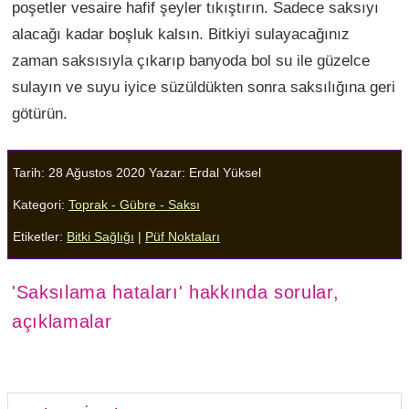
poşetler vesaire hafif şeyler tıkıştırın. Sadece saksıyı
alacağı kadar boşluk kalsın. Bitkiyi sulayacağınız
zaman saksısıyla çıkarıp banyoda bol su ile güzelce
sulayın ve suyu iyice süzüldükten sonra saksılığına geri
götürün.
Tarih: 28 Ağustos 2020
Yazar:
Erdal Yüksel
Kategori:
Toprak - Gübre - Saksı
Etiketler:
Bitki Sağlığı
|
Püf Noktaları
'Saksılama hataları' hakkında sorular,
açıklamalar