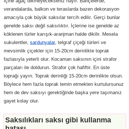
İçine ağaç dikmeyecekseniz hayır. Bahçelerde,
verandalarda, balkon ve teraslarda bazen dekorasyon
amacıyla çok büyük saksılar tercih edilir. Gerçi bunlar
genelde saksı değil saksılıktır. İçlerine ise genelde az
köklenen türler karışık-aranjman halde dikilir. Mesela
sukulentler,
sardunyalar
, telgraf çiçeği türleri ve
mevsimlik çiçekler için 15-20cm derinlikte toprak
fazlasıyla yeterli olur. Kocaman saksının içini strafor
parçaları ile doldurun. Strafor çok hafiftir. En üste
toprağı yayın. Toprak derinliği 15-20cm derinlikte olsun.
Böylece hem fazla toprak temin etmekten kurtulursunuz
hem de dev saksıyı gerektiğinde başka yere taşımanız
gayet kolay olur.
Saksılıkları saksı gibi kullanma
hatası