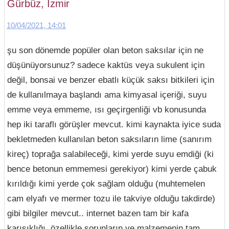
Gürbüz, İzmir
10/04/2021, 14:01
şu son dönemde popüler olan beton saksılar için ne
düşünüyorsunuz? sadece kaktüs veya sukulent için
değil, bonsai ve benzer ebatlı küçük saksı bitkileri için
de kullanılmaya başlandı ama kimyasal içeriği, suyu
emme veya emmeme, ısı geçirgenliği vb konusunda
hep iki taraflı görüşler mevcut. kimi kaynakta iyice suda
bekletmeden kullanılan beton saksıların lime (sanırım
kireç) toprağa salabileceği, kimi yerde suyu emdiği (ki
bence betonun emmemesi gerekiyor) kimi yerde çabuk
kırıldığı kimi yerde çok sağlam olduğu (muhtemelen
cam elyafı ve mermer tozu ile takviye olduğu takdirde)
gibi bilgiler mevcut.. internet bazen tam bir kafa
karışıklığı..özellikle sorunların ve malzemenin tam