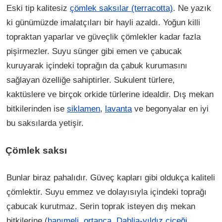
Eski tip kalitesiz
çömlek saksılar (terracotta)
. Ne yazık
ki günümüzde imalatçıları bir hayli azaldı. Yoğun killi
topraktan yaparlar ve güveçlik çömlekler kadar fazla
pişirmezler. Suyu sünger gibi emen ve çabucak
kuruyarak içindeki toprağın da çabuk kurumasını
sağlayan özelliğe sahiptirler. Sukulent türlere,
kaktüslere ve birçok orkide türlerine idealdir. Dış mekan
bitkilerinden ise
siklamen
,
lavanta
ve begonyalar en iyi
bu saksılarda yetişir.
Çömlek saksı
Bunlar biraz pahalıdır. Güveç kapları gibi oldukça kaliteli
çömlektir. Suyu emmez ve dolayısıyla içindeki toprağı
çabucak kurutmaz. Serin toprak isteyen dış mekan
bitkilerine (
hanımeli
,
ortanca
,
Dahlia-yıldız çiçeği